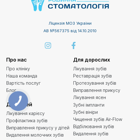
Ліцензія МОЗ України
АВ №567375 від 14.10.2010
Про нас
Для дорослих
Про клініку
Лікування зубів
Наша команда
Реставрація зубів
Вартість послуг
Протезування зубів
Блог
Виправлення прикусу
Лікування ясен
КНОПКА
ЗВ'ЯЗКУ
Для дітей
Зубні імпланти
Зубні вініри
Лікування карієсу
Чищення зубів Air-Flow
Профілактика зубів
Відбілювання зубів
Виправлення прикусу у дітей
Видалення зубів
Видалення молочних зубів