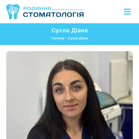
Сусла Діана
Головна
–
Сусла Діана