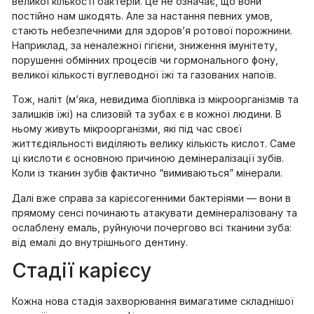
великої кількості бактерій. Це не означає, що вони
постійно нам шкодять. Але за настання певних умов,
стають небезпечними для здоров’я ротової порожнини.
Наприклад, за неналежної гігієни, зниження імунітету,
порушенні обмінних процесів чи гормонального фону,
великої кількості вуглеводної їжі та газованих напоїв.
Тож, наліт (м’яка, невидима біоплівка із мікроорганізмів та
залишків їжі) на слизовій та зубах є в кожної людини. В
ньому живуть мікроорганізми, які під час своєї
життєдіяльності виділяють велику кількість кислот. Саме
ці кислоти є основною причиною демінералізації зубів.
Коли із тканин зубів фактично “вимиваються” мінерали.
Далі вже справа за карієсогенними бактеріями — вони в
прямому сенсі починають атакувати демінералізовану та
ослаблену емаль, руйнуючи почергово всі тканини зуба:
від емалі до внутрішнього дентину.
Стадії карієсу
Кожна нова стадія захворювання вимагатиме складнішої