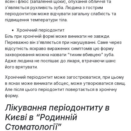
ясен і флюс (запалення щоки), опухання обличчя та
з’являється рухливість зуба. Людина з гострим
періодонтитом може відчувати загальну слабкість та
підвищення температури тіла.
Хронічний періодонтит
Біль при хронічній формі може виникати не завжди.
Переважно він з’являється при накушуванні. Саме через
відсутність яскраво виражених симптомів цю форму
захворювання можна назвати “тихим вбивцею” зуба.
Адже людина не поспішає до лікаря, втрачаючи шанс
його врятувати.
Хронічний періодонтит може загострюватися, при цьому
в яснах може виникати абсцес, може утворюватися свищ.
Але після цього періодонтит повертається в хронічну
форму.
Лікування періодонтиту в
Києві в “Родинній
Стоматології”