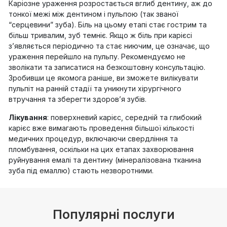
Каріозне ураження розростається вглиб дентину, аж до
тонкої межі між дентином і пульпою (так званої
“серцевини” зуба). Біль на цьому етапі стає гострим та
більш тривалим, зуб темніє. Якщо ж біль при карієсі
з’являється періодично та стає ниючим, це означає, що
ураження перейшло на пульпу. Рекомендуємо не
зволікати та записатися на безкоштовну консультацію.
Зробивши це якомога раніше, ви зможете вилікувати
пульпіт на ранній стадії та уникнути хірургічного
втручання та зберегти здоров’я зубів.
Лікування
: поверхневий карієс, середній та глибокий
карієс вже вимагають проведення більшої кількості
медичних процедур, включаючи свердління та
пломбування, оскільки на цих етапах захворювання
руйнування емалі та дентину (мінералізована тканина
зуба під емаллю) стають незворотними.
Популярні послуги