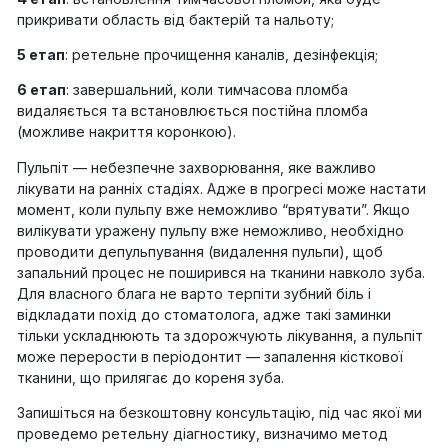
прикривати область від бактерій та нальоту;
5 етап
: ретельне прочищення каналів, дезінфекція;
6 етап
: завершальний, коли тимчасова пломба
видаляється та встановлюється постійна пломба
(можливе накриття коронкою).
Пульпіт — небезпечне захворювання, яке важливо
лікувати на ранніх стадіях. Адже в прогресі може настати
момент, коли пульпу вже неможливо “врятувати”. Якщо
вилікувати уражену пульпу вже неможливо, необхідно
проводити депульпування (видалення пульпи), щоб
запальний процес не поширився на тканини навколо зуба.
Для власного блага не варто терпіти зубний біль і
відкладати похід до стоматолога, адже такі заминки
тільки ускладнюють та здорожчують лікування, а пульпіт
може перерости в періодонтит — запалення кісткової
тканини, що прилягає до кореня зуба.
Запишіться на безкоштовну консультацію, під час якої ми
проведемо ретельну діагностику, визначимо метод