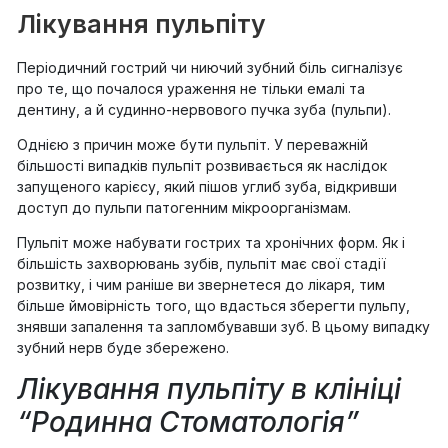
Лікування пульпіту
Періодичний гострий чи ниючий зубний біль сигналізує
про те, що почалося ураження не тільки емалі та
дентину, а й судинно-нервового пучка зуба (пульпи).
Однією з причин може бути пульпіт. У переважній
більшості випадків пульпіт розвивається як наслідок
запущеного карієсу, який пішов углиб зуба, відкривши
доступ до пульпи патогенним мікроорганізмам.
Пульпіт може набувати гострих та хронічних форм. Як і
більшість захворювань зубів, пульпіт має свої стадії
розвитку, і чим раніше ви звернетеся до лікаря, тим
більше ймовірність того, що вдасться зберегти пульпу,
знявши запалення та запломбувавши зуб. В цьому випадку
зубний нерв буде збережено.
Лікування пульпіту в клініці
“Родинна Стоматологія”