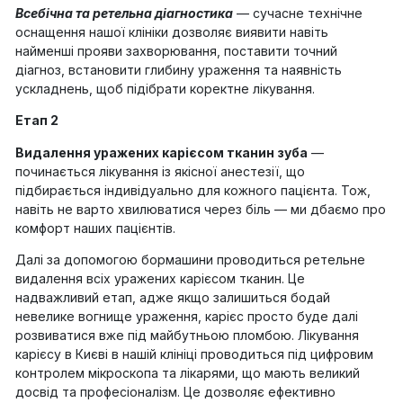
Всебічна та ретельна діагностика
— сучасне технічне
оснащення нашої клініки дозволяє виявити навіть
найменші прояви захворювання, поставити точний
діагноз, встановити глибину ураження та наявність
ускладнень, щоб підібрати коректне лікування.
Етап 2
Видалення уражених карієсом тканин зуба
—
починається лікування із якісної анестезії, що
підбирається індивідуально для кожного пацієнта. Тож,
навіть не варто хвилюватися через біль — ми дбаємо про
комфорт наших пацієнтів.
Далі за допомогою бормашини проводиться ретельне
видалення всіх уражених карієсом тканин. Це
надважливий етап, адже якщо залишиться бодай
невелике вогнище ураження, карієс просто буде далі
розвиватися вже під майбутньою пломбою. Лікування
карієсу в Києві в нашій клініці проводиться під цифровим
контролем мікроскопа та лікарями, що мають великий
досвід та професіоналізм. Це дозволяє ефективно