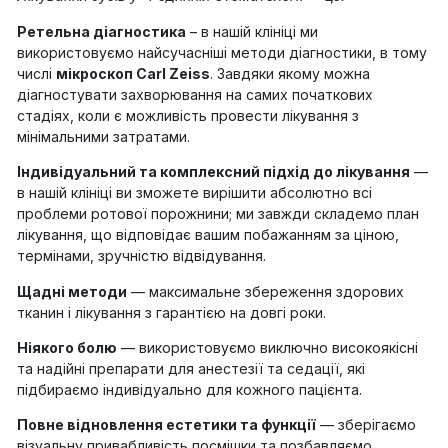
Ретельна діагностика
– в нашій клініці ми
використовуємо найсучасніші методи діагностики, в тому
числі
мікроскоп Carl Zeiss
. Завдяки якому можна
діагностувати захворювання на самих початкових
стадіях, коли є можливість провести лікування з
мінімальними затратами.
Індивідуальний та комплексний підхід до лікування
—
в нашій клініці ви зможете вирішити абсолютно всі
проблеми ротової порожнини; ми завжди складемо план
лікування, що відповідає вашим побажанням за ціною,
термінами, зручністю відвідування.
Щадні методи
— максимальне збереження здорових
тканин і лікування з гарантією на довгі роки.
Ніякого болю
— використовуємо виключно високоякісні
та надійні препарати для анестезії та седації, які
підбираємо індивідуально для кожного пацієнта.
Повне відновлення естетики та функції
— зберігаємо
візуальну привабливість посмішки та позбавляємо