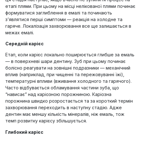
етапі плями. При цьому на місці нелікованої плями починає
формуватися заглиблення в емалі та починають
з’являтися перші симптоми — реакція на холодне та
гаряче. Локалізація захворювання все ще залишається в
межах емалі.
Середній карієс
Етап, коли карієс локально поширюється глибше за емаль
— в поверхневі шари дентину. Зуб при цьому починає
болісно реагувати на зовнішні подразники — механічний
вплив (наприклад, при чищенні та пережовуванні їжі),
температурні впливи (вживання холодного та гарячого).
Часто відбувається обламування частини зуба, що
“нависає” над каріозною порожниною. Каріозна
порожнина швидко розростається та за короткий термін
захворювання переходить в наступну стадію. Адже
дентин має меншу кількість мінералів, ніж емаль, тож
темп розвитку карієсу збільшується.
Глибокий карієс