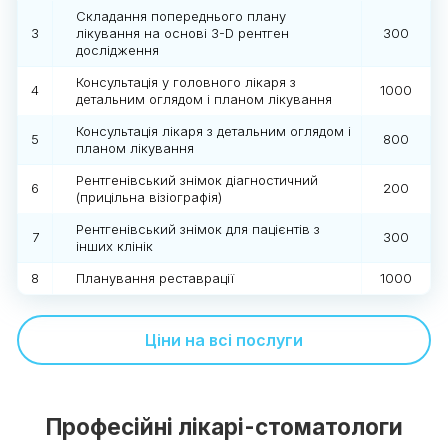
Складання попереднього плану
3
лікування на основі 3-D рентген
300
дослідження
Консультація у головного лікаря з
4
1000
детальним оглядом і планом лікування
Консультація лікаря з детальним оглядом і
5
800
планом лікування
Рентгенівський знімок діагностичний
6
200
(прицільна візіографія)
Рентгенівський знімок для пацієнтів з
7
300
інших клінік
8
Планування реставрації
1000
Ціни на всі послуги
Професійні лікарі-стоматологи