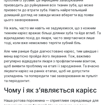
проблем із зубами. Це інфекційне захворювання
призводить до руйнування всіх тканин зуба, що може
призвести до втрати зуба. Навіть найретельніший
домашній догляд не завжди може вберегти від появи
цього захворювання.
На жаль, часто ми навіть не задумуємося, що з кожним
тижнем карієс вражає більші ділянки зуба та йде вглиб. Та
відкладаємо похід до лікаря, часто звертаючися лише
тоді, коли вже неможливо терпіти зубний біль.
Але чим раніше буде діагностовано карієс, тим швидше і
менш вартісно пройде його лікування. Тож, важливо
регулярно відвідувати лікаря з профілактичним візитом,
щоб виявити проблему на етапі її зародження. Та вчасно
лікувати карієс на ранніх етапах, щоб не допустити
ускладнень та попередити такі захворювання як пульпіт
та періодонтит.
Чому і як з’являється карієс
Наша ротова порожнина — сприятливе середовище для