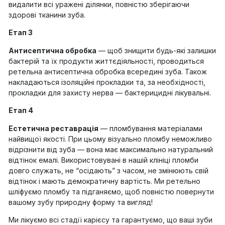
видалити всі уражені ділянки, повністю зберігаючи
здорові тканини зуба.
Етап 3
Антисептична обробка
— щоб знищити будь-які залишки
бактерій та їх продукти життєдіяльності, проводиться
ретельна антисептична обробка всередині зуба. Також
накладаються ізоляційні прокладки та, за необхідності,
прокладки для захисту нерва — бактерицидні лікувальні.
Етап 4
Естетична реставрація
— пломбування матеріалами
найвищої якості. При цьому візуально пломбу неможливо
відрізнити від зуба — вона має максимально натуральний
відтінок емалі. Використовувані в нашій клініці пломби
довго служать, не “осідають” з часом, не змінюють свій
відтінок і мають демократичну вартість. Ми ретельно
шліфуємо пломбу та підганяємо, щоб повністю повернути
вашому зубу природну форму та вигляд!
Ми лікуємо всі стадії карієсу та гарантуємо, що ваші зуби