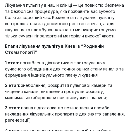
Лікування пульпіту в нашій клініці — це повністю безпечна
та безболісна процедура, яка позбавить вас зубного
болю за короткий час. Кожен етап лікування пульпіту
контролюється за допомогою рентген-знімків, а для
лікування та пломбування каналів ми використовуємо
тільки сучасні гіпоалергенні матеріали високої якості.
Етапи лікування пульпіту в Києві в “Родинній
Стоматології”
1 етап
: поглиблена діагностика із застосуванням
сучасного обладнання для точної оцінки стану каналів та
формування індивідуального плану лікування;
2 етап
: знеболення, розкриття пульпової камери та
чищення каналів, видалення продуктів розпаду,
максимально зберігаючи при цьому живі тканини;
3 етап
: повна підготовка до встановлення пломби,
накладання лікувальних препаратів для зняття запалення,
регенерації;
4 етап
: встановлення тимчасової пломби, яка буде