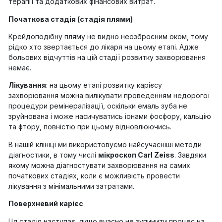
терапії та додаткових фінансових витрат.
Початкова стадія (стадія плями)
Крейдоподібну пляму не видно неозброєним оком, тому
рідко хто звертається до лікаря на цьому етапі. Адже
больових відчуттів на цій стадії розвитку захворювання
немає.
Лікування
: на цьому етапі розвитку карієсу
захворювання можна вилікувати проведенням недорогої
процедури ремінералізації, оскільки емаль зуба не
зруйнована і може насичуватись іонами фосфору, кальцію
та фтору, повністю при цьому відновлюючись.
В нашій клініці ми використовуємо найсучасніші методи
діагностики, в тому числі
мікроскоп Carl Zeiss
. Завдяки
якому можна діагностувати захворювання на самих
початкових стадіях, коли є можливість провести
лікування з мінімальними затратами.
Поверхневий карієс
Ця стадія наступає, якщо вчасно не зупинити процес на