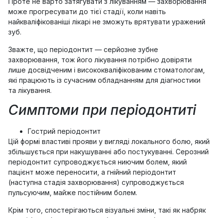
Проте не варто затягувати з лікуванням — захворювання
може прогресувати до тієї стадії, коли навіть
найкваліфікованіші лікарі не зможуть врятувати уражений
зуб.
Зважте, що періодонтит — серйозне зубне
захворювання, тож його лікування потрібно довіряти
лише досвідченим і висококваліфікованим стоматологам,
які працюють із сучасним обладнанням для діагностики
та лікування.
Симптоми при періодонтиті
Гострий періодонтит
Цій формі властиві прояви у вигляді локального болю, який
збільшується при накушуванні або постукуванні. Серозний
періодонтит супроводжується ниючим болем, який
пацієнт може переносити, а гнійний періодонтит
(наступна стадія захворювання) супроводжується
пульсуючим, майже постійним болем.
Крім того, спостерігаються візуальні зміни, такі як набряк