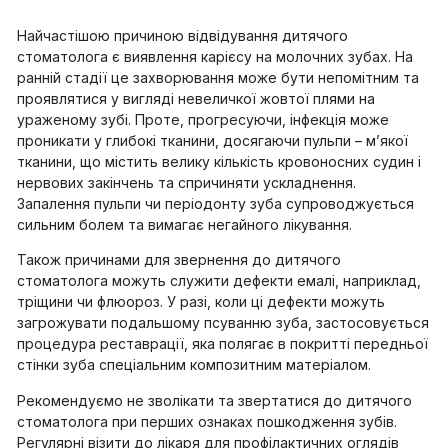
Найчастішою причиною відвідування дитячого
стоматолога є виявлення карієсу на молочних зубах. На
ранній стадії це захворювання може бути непомітним та
проявлятися у вигляді невеличкої жовтої плями на
ураженому зубі. Проте, прогресуючи, інфекція може
проникати у глибокі тканини, досягаючи пульпи – м’якої
тканини, що містить велику кількість кровоносних судин і
нервових закінчень та спричиняти ускладнення.
Запалення пульпи чи періодонту зуба супроводжується
сильним болем та вимагає негайного лікування.
Також причинами для звернення до дитячого
стоматолога можуть служити дефекти емалі, наприклад,
тріщини чи флюороз. У разі, коли ці дефекти можуть
загрожувати подальшому псуванню зуба, застосовується
процедура реставрації, яка полягає в покритті передньої
стінки зуба спеціальним композитним матеріалом.
Рекомендуємо не зволікати та звертатися до дитячого
стоматолога при перших ознаках пошкодження зубів.
Регулярні візити до лікаря для профілактичних оглядів