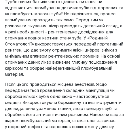
Турботливих батьків часто цікавить питання: чи
відрізняється пломбування дитячих зубів від дорослих та
як пломбують молочні зуби? Не відрізняється, процес
пломбування проходить так само. Перед тим як
розпочати лікування, лікар проводить детальний огляд, а
у разі необхідності – рентгенівське дослідження для
отримання повної картини стану зуба. У «Родинній
Стоматології» використовується передовий портативний
рентген, що дає змогу отримати якісні цифрові знімки з
мінімальним впливом рентгенівських променів. На основі
отриманих даних лікар визначає глибину пошкодження
карієсом та обирає найефективніший пломбувальний
матеріал.
Після цього проводиться місцева анестезія. Якщо
передбачається проведення складних маніпуляцій чи
обробка кількох зубів одночасно – застосовується
седація. Використовуючи бормашину та інші інструменти
для видалення уражених тканин, лікар препарує зуб та
обробляє його антисептичним розчином. Наносячи шар за
шаром пломбувальний матеріал, стоматолог закриває
утворений дефект та відновлює пошкоджену ділянку