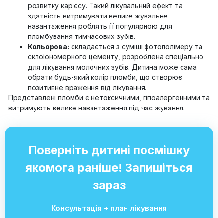
розвитку карієсу. Такий лікувальний ефект та
здатність витримувати велике жувальне
навантаження роблять її популярною для
пломбування тимчасових зубів.
Кольорова:
складається з суміші фотополімеру та
склоіономерного цементу, розроблена спеціально
для лікування молочних зубів. Дитина може сама
обрати будь-який колір пломби, що створює
позитивне враження від лікування.
Представлені пломби є нетоксичними, гіпоалергенними та
витримують велике навантаження під час жування.
Поверніть дитині посмішку
якомога раніше! Запишіться
зараз
Консультація + план лікування