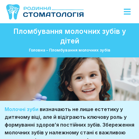
Пломбування молочних зубів у
дітей
Головна
–
Пломбування молочних зубів
Молочні зуби
визначають не лише естетику у
дитячому віці, але й відіграють ключову роль у
формуванні здоров’я постійних зубів. Збереження
молочних зубів у належному стані є важливою