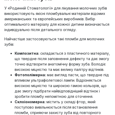
У «Родинній Стоматології» для лікування молочних зубів
використовують якісні пломбувальні матеріали відомих
американських та європейських виробників. Вибір
оптимального матеріалу для кожної дитини визначається
індивідуально після детального огляду.
Найчастіше застосовуються такі пломби для молочних
зубів:
Композитна:
складається з пластичного матеріалу,
що твердне після заповнення дефекту та дає змогу
точно відтворити анатомічну форму зуба. Володіє
високою міцністю та має велику палітру відтінків.
Фотополімерна:
має вигляд пасти, що твердне під
впливом ультрафіолетової лампи. Відрізняється
високою міцністю та широкою гамою кольорів, що
дає змогу підібрати найвідповідніший відтінок і
зробити пломбу непомітною для оточення.
Склоіономерна:
містить у складі фтор, який
поступово вивільнюється після встановлення
пломби, сприяючи захисту зуба від повторного