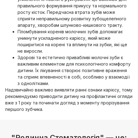
правильного формування прикусу та нормального
росту кісток. Передчасна втрата зубів може
сприяти неправильному розвитку зубощелепного
апарату, хворобам шлунково-кишкового тракту.
Пломбування коренів молочних зубів допомагає
уникнути ускладненого карієсу, який може
поширитися на корені та вплинути на зубки, які ще
не виросли.
Здорові та естетично привабливі молочні зуби є
важливим елементом для психологічного комфорту
дитини. Їх лікування створює позитивне враження
та сприяє впевненості в собі, особливо у взаємодії
з однолітками.
Надзвичайно важливо виявляти ранні ознаки карієсу, тому
рекомендуємо приводити дитину на профілактичні огляди
вже з 1 року та починати догляд з моменту прорізування
першого зубчика.
"Родинна Стоматологія" — це: