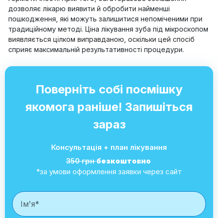
дозволяє лікарю виявити й обробити найменші
пошкодження, які можуть залишитися непоміченими при
традиційному методі. Ціна лікування зуба під мікроскопом
виявляється цілком виправданою, оскільки цей спосіб
сприяє максимальній результативності процедури.
Поверніть собі посмішку
якомога раніше! Запишіться
зараз
Консультація + план лікування
350 грн
безкоштовно
*за умови оформлення заявки через сайт