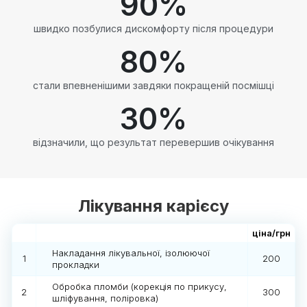
90
%
швидко позбулися дискомфорту після процедури
80
%
стали впевненішими завдяки покращеній посмішці
30
%
відзначили, що результат перевершив очікування
Лікування карієсу
ціна/грн
Накладання лікувальної, ізолюючої
1
200
прокладки
Обробка пломби (корекція по прикусу,
2
300
шліфування, поліровка)