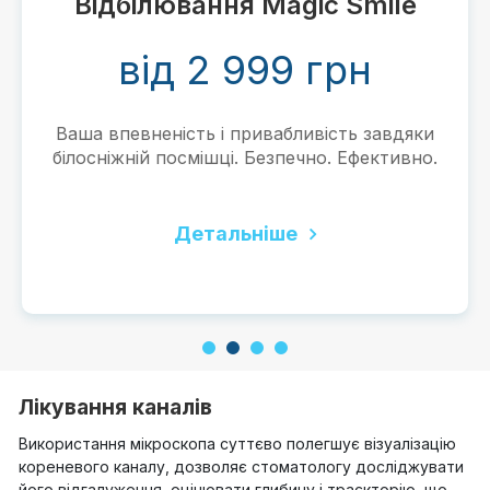
Відбілювання Magic Smile
від 2 999 грн
Ваша впевненість і привабливість завдяки
білосніжній посмішці. Безпечно. Ефективно.
Детальніше
1
2
3
4
Лікування каналів
Використання мікроскопа суттєво полегшує візуалізацію
кореневого каналу, дозволяє стоматологу досліджувати
його відгалуження, оцінювати глибину і траєкторію, що