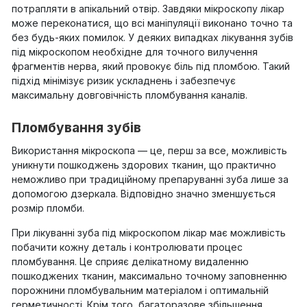
потрапляти в апікальний отвір. Завдяки мікроскопу лікар
може переконатися, що всі маніпуляції виконано точно та
без будь-яких помилок. У деяких випадках лікування зубів
під мікроскопом необхідне для точного вилучення
фрагментів нерва, який провокує біль під пломбою. Такий
підхід мінімізує ризик ускладнень і забезпечує
максимальну довговічність пломбування каналів.
Пломбування зубів
Використання мікроскопа — це, перш за все, можливість
уникнути пошкоджень здорових тканин, що практично
неможливо при традиційному препаруванні зуба лише за
допомогою дзеркала. Відповідно значно зменшується
розмір пломби.
При лікуванні зуба під мікроскопом лікар має можливість
побачити кожну деталь і контролювати процес
пломбування. Це сприяє делікатному видаленню
пошкоджених тканин, максимально точному заповненню
порожнини пломбувальним матеріалом і оптимальній
герметичності. Крім того, багаторазове збільшення