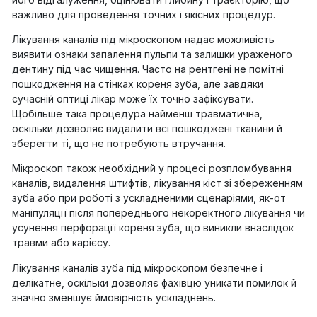
важливо для проведення точних і якісних процедур.
Лікування каналів під мікроскопом надає можливість
виявити ознаки запалення пульпи та залишки ураженого
дентину під час чищення. Часто на рентгені не помітні
пошкодження на стінках кореня зуба, але завдяки
сучасній оптиці лікар може їх точно зафіксувати.
Щобільше така процедура найменш травматична,
оскільки дозволяє видалити всі пошкоджені тканини й
зберегти ті, що не потребують втручання.
Мікроскоп також необхідний у процесі розпломбування
каналів, видалення штифтів, лікування кіст зі збереженням
зуба або при роботі з ускладненими сценаріями, як-от
маніпуляції після попереднього некоректного лікування чи
усунення перфорації кореня зуба, що виникли внаслідок
травми або карієсу.
Лікування каналів зуба під мікроскопом безпечне і
делікатне, оскільки дозволяє фахівцю уникати помилок й
значно зменшує ймовірність ускладнень.