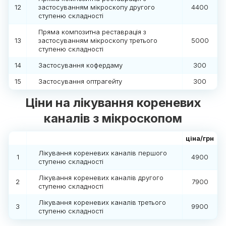
12
застосуванням мікроскопу другого
4400
ступеню складності
Пряма композитна реставрація з
13
застосуванням мікроскопу третього
5000
ступеню складності
14
Застосування кофердаму
300
15
Застосування оптрагейту
300
Ціни на лікування кореневих
каналів з мікроскопом
ціна/грн
Лікування кореневих каналів першого
1
4900
ступеню складності
Лікування кореневих каналів другого
2
7900
ступеню складності
Лікування кореневих каналів третього
3
9900
ступеню складності