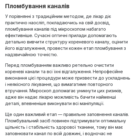
Пломбування каналів
У порівнянні з традиційним методом, де лікар діє
практично наосліп, покладаючись на свій досвід,
пломбування каналів під мікроскопом набагато
ефективніше. Сучасні оптичні прилади допомагають
детально вивчити структуру кореневого каналу, оцінити
його відгалуження, провести кожен етап пломбування з
надзвичайною точністю.
Перед пломбуванням важливо ретельно очистити
кореневі канали та всі їхні відгалуження. Непрофесійне
виконання цієї процедури може призвести до ускладнень
і неякісного лікування, що вимагатиме повторного
втручання. Мікроскоп допомагає уникнути цих ризиків,
адже він надає лікарю можливість бачити найменші
деталі, впевненіше виконувати всі маніпуляції.
Ще один важливий етап — правильне заповнення каналів.
Пломбувальний засіб повинен підтримувати оптимальну
щільність і стабільність здорової тканини, тому він має
заповнювати канал по всій довжині, і водночас не