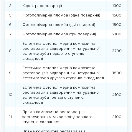
3
Корекція реставрації
1300
5
Фотополімерна пломба (одна поверхня)
1500
6
Фотополімерна пломба (дві поверхні)
1800
7
Фотополімерна пломба (три поверхні)
2100
Естетична фотополімерна композитна
реставрація з відтворенням натуральної
8
2700
естетики зуба першого ступеню
складності
Естетична фотополімерна композитна
9
реставрація з відтворенням натуральної
3500
естетики зуба другого ступеню складності
Естетична фотополімерна композитна
реставрація з відтворенням натуральної
10
4100
естетики зуба третього ступеню
складності
Пряма композитна реставрація з
11
застосуванням мікроскопу першого
3100
ступеню складності
Пряма композитна реставрація з