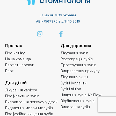
Ліцензія МОЗ України
АВ №567375 від 14.10.2010
Про нас
Для дорослих
Про клініку
Лікування зубів
Наша команда
Реставрація зубів
Вартість послуг
Протезування зубів
Блог
Виправлення прикусу
Лікування ясен
Для дітей
Зубні імпланти
Зубні вініри
Лікування карієсу
Чищення зубів Air-Flow
Профілактика зубів
Відбілювання зубів
Виправлення прикусу у дітей
Видалення зубів
Видалення молочних зубів
Професійне чищення зубів