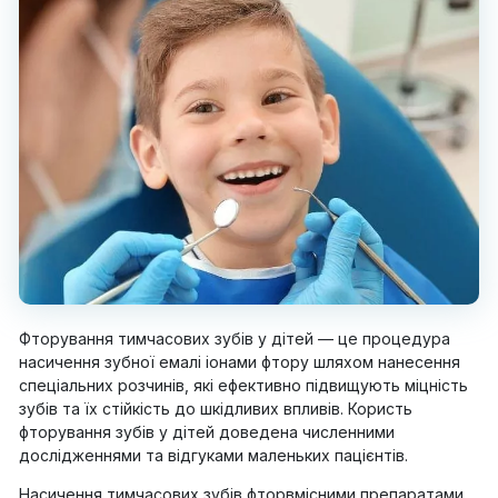
Фторування тимчасових зубів у дітей — це процедура
насичення зубної емалі іонами фтору шляхом нанесення
спеціальних розчинів, які ефективно підвищують міцність
зубів та їх стійкість до шкідливих впливів. Користь
фторування зубів у дітей доведена численними
дослідженнями та відгуками маленьких пацієнтів.
Насичення тимчасових зубів фторвмісними препаратами