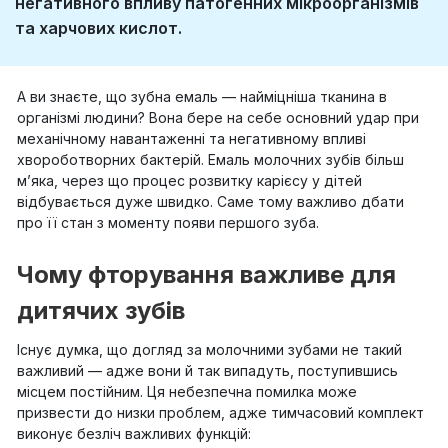
негативного впливу патогенних мікроорганізмів
та харчових кислот.
А ви знаєте, що зубна емаль — найміцніша тканина в
організмі людини? Вона бере на себе основний удар при
механічному навантаженні та негативному впливі
хвороботворних бактерій. Емаль молочних зубів більш
м’яка, через що процес розвитку карієсу у дітей
відбувається дуже швидко. Саме тому важливо дбати
про її стан з моменту появи першого зуба.
Чому фторування важливе для
дитячих зубів
Існує думка, що догляд за молочними зубами не такий
важливий — адже вони й так випадуть, поступившись
місцем постійним. Ця небезпечна помилка може
призвести до низки проблем, адже тимчасовий комплект
виконує безліч важливих функцій: