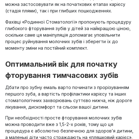
можна застосовувати як на початкових етапах карієсу
(стадія плями), так і при глибших пошкодженнях.
Фахівці «Родинної Стоматології» пропонують процедуру
глибокого фторування зубів у дітей за найкращою ціною,
оскільки саме ця маніпуляція допомагає уповільнити
процес руйнування молочних зубів і зберегти їх до
моменту зміни на постійний комплект.
Оптимальний вік для початку
фторування тимчасових зубів
Дбати про зубну емаль варто починати з прорізуванням
першого зуба, а вартість профілактики карієсу та інших
стоматологічних захворювань суттєво нижча, ніж дороге
лікування, дискомфорт та сльози вашої дитини.
При необхідності просте фторування молочних зубів
можна проводити вже з 1,5-2-х років, тому що ця
процедура є абсолютно безпечною для здоров’я дитини,
а маленькі діти часто страждають на «пляшковий карієс».