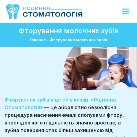
Фторування молочних зубів
Головна
–
Фторування молочних зубів
Фторування зубів у дітей у клініці «Родинна
Стоматологія»
— це абсолютно безболісна
процедура насичення емалі сполуками фтору,
внаслідок чого її щільність значно зростає, а
зубна поверхня стає більш захищеною від