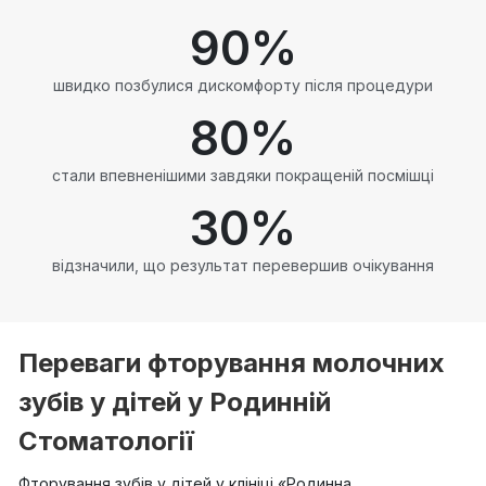
90
%
швидко позбулися дискомфорту після процедури
80
%
стали впевненішими завдяки покращеній посмішці
30
%
відзначили, що результат перевершив очікування
Переваги фторування молочних
зубів у дітей у Родинній
Стоматології
Фторування зубів у дітей у клініці «Родинна