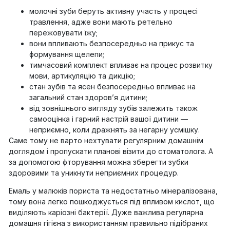
молочні зуби беруть активну участь у процесі
травлення, адже вони мають ретельно
пережовувати їжу;
вони впливають безпосередньо на прикус та
формування щелепи;
тимчасовий комплект впливає на процес розвитку
мови, артикуляцію та дикцію;
стан зубів та ясен безпосередньо впливає на
загальний стан здоров’я дитини;
від зовнішнього вигляду зубів залежить також
самооцінка і гарний настрій вашої дитини —
неприємно, коли дражнять за негарну усмішку.
Саме тому не варто нехтувати регулярним домашнім
доглядом і пропускати планові візити до стоматолога. А
за допомогою фторування можна зберегти зубки
здоровими та уникнути неприємних процедур.
Емаль у малюків пориста та недостатньо мінералізована,
тому вона легко пошкоджується під впливом кислот, що
виділяють каріозні бактерії. Дуже важлива регулярна
домашня гігієна з використанням правильно підібраних