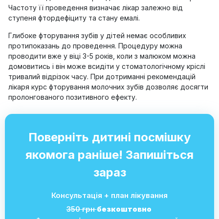
Частоту її проведення визначає лікар залежно від
ступеня фтордефіциту та стану емалі.
Глибоке фторування зубів у дітей немає особливих
протипоказань до проведення. Процедуру можна
проводити вже у віці 3-5 років, коли з малюком можна
домовитись і він може всидіти у стоматологічному кріслі
тривалий відрізок часу. При дотриманні рекомендацій
лікаря курс фторування молочних зубів дозволяє досягти
пролонгованого позитивного ефекту.
Поверніть дитині посмішку
якомога раніше! Запишіться
зараз
Консультація + план лікування
350 грн
безкоштовно