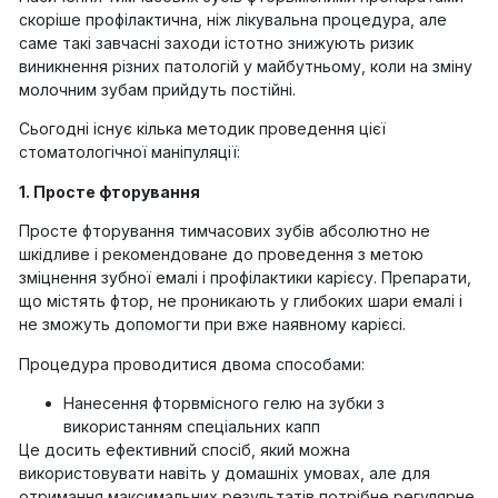
скоріше профілактична, ніж лікувальна процедура, але
саме такі завчасні заходи істотно знижують ризик
виникнення різних патологій у майбутньому, коли на зміну
молочним зубам прийдуть постійні.
Сьогодні існує кілька методик проведення цієї
стоматологічної маніпуляції:
1. Просте фторування
Просте фторування тимчасових зубів абсолютно не
шкідливе і рекомендоване до проведення з метою
зміцнення зубної емалі і профілактики карієсу. Препарати,
що містять фтор, не проникають у глибоких шари емалі і
не зможуть допомогти при вже наявному карієсі.
Процедура проводитися двома способами:
Нанесення фторвмісного гелю на зубки з
використанням спеціальних капп
Це досить ефективний спосіб, який можна
використовувати навіть у домашніх умовах, але для
отримання максимальних результатів потрібне регулярне