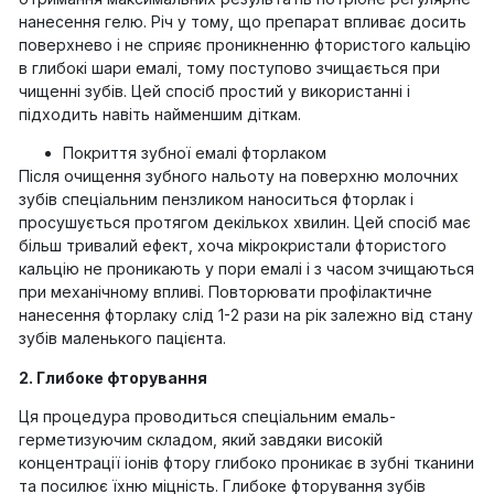
нанесення гелю. Річ у тому, що препарат впливає досить
поверхнево і не сприяє проникненню фтористого кальцію
в глибокі шари емалі, тому поступово зчищається при
чищенні зубів. Цей спосіб простий у використанні і
підходить навіть найменшим діткам.
Покриття зубної емалі фторлаком
Після очищення зубного нальоту на поверхню молочних
зубів спеціальним пензликом наноситься фторлак і
просушується протягом декількох хвилин. Цей спосіб має
більш тривалий ефект, хоча мікрокристали фтористого
кальцію не проникають у пори емалі і з часом зчищаються
при механічному впливі. Повторювати профілактичне
нанесення фторлаку слід 1-2 рази на рік залежно від стану
зубів маленького пацієнта.
2. Глибоке фторування
Ця процедура проводиться спеціальним емаль-
герметизуючим складом, який завдяки високій
концентрації іонів фтору глибоко проникає в зубні тканини
та посилює їхню міцність. Глибоке фторування зубів