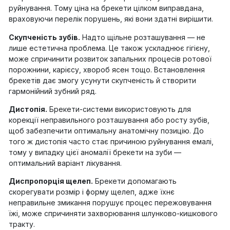
руйнування. Тому ціна на брекети цілком виправдана,
враховуючи перелік порушень, які вони здатні вирішити.
Скупченість зубів.
Надто щільне розташування — не
лише естетична проблема. Це також ускладнює гігієну,
може спричинити розвиток запальних процесів ротової
порожнини, карієсу, хвороб ясен тощо. Встановлення
брекетів дає змогу усунути скупченість й створити
гармонійний зубний ряд.
Дистопія.
Брекети-системи використовують для
корекції неправильного розташування або росту зубів,
щоб забезпечити оптимальну анатомічну позицію. До
того ж дистопія часто стає причиною руйнування емалі,
тому у випадку цієї аномалії брекети на зуби —
оптимальний варіант лікування.
Диспропорція щелеп.
Брекети допомагають
скорегувати розмір і форму щелеп, адже їхнє
неправильне змикання порушує процес пережовування
їжі, може спричиняти захворювання шлунково-кишкового
тракту.