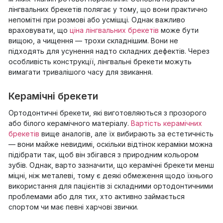
лінгвальних брекетів полягає у тому, що вони практично
непомітні при розмові або усмішці. Однак важливо
враховувати, що
ціна лінгвальних брекетів
може бути
вищою, а чищення — трохи складнішим. Вони не
підходять для усунення надто складних дефектів. Через
особливість конструкції, лінгвальні брекети можуть
вимагати тривалішого часу для звикання.
Керамічні брекети
Ортодонтичні брекети, які виготовляються з прозорого
або білого керамічного матеріалу.
Вартість керамічних
брекетів
вище аналогів, але їх вибирають за естетичність
— вони майже невидимі, оскільки відтінок кераміки можна
підібрати так, щоб він збігався з природним кольором
зубів. Однак, варто зазначити, що керамічні брекети менш
міцні, ніж металеві, тому є деякі обмеження щодо їхнього
використання для пацієнтів зі складними ортодонтичними
проблемами або для тих, хто активно займається
спортом чи має певні харчові звички.