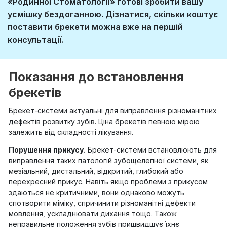
«Родинної Стоматології» готові зробити вашу
усмішку бездоганною. Дізнатися, скільки коштує
поставити брекети можна вже на першій
консультації.
Показання до встановлення
брекетів
Брекет-системи актуальні для виправлення різноманітних
дефектів розвитку зубів. Ціна брекетів певною мірою
залежить від складності лікування.
Порушення прикусу.
Брекет-системи встановлюють для
виправлення таких патологій зубощелепної системи, як
мезіальний, дистальний, відкритий, глибокий або
перехресний прикус. Навіть якщо проблеми з прикусом
здаються не критичними, вони однаково можуть
спотворити міміку, спричинити різноманітні дефекти
мовлення, ускладнювати дихання тощо. Також
неправильне положення зубів пришвидшує їхнє