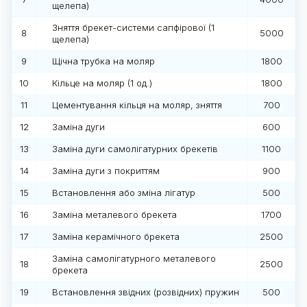
щелепа)
Зняття брекет-системи сапфірової (1
8
5000
щелепа)
9
Щічна трубка на моляр
1800
10
Кільце на моляр (1 од.)
1800
11
Цементування кільця на моляр, зняття
700
12
Заміна дуги
600
13
Заміна дуги самолігатурних брекетів
1100
14
Заміна дуги з покриттям
900
15
Встановлення або зміна лігатур
500
16
Заміна металевого брекета
1700
17
Заміна керамічного брекета
2500
Заміна самолігатурного металевого
18
2500
брекета
19
Встановлення звідних (розвідних) пружин
500