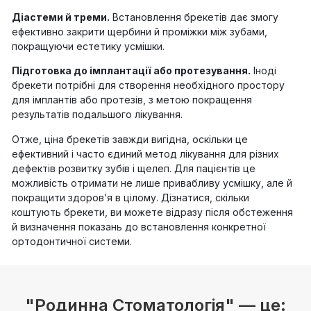
Діастеми й треми.
Встановлення брекетів дає змогу
ефективно закрити щербини й проміжки між зубами,
покращуючи естетику усмішки.
Підготовка до імплантації або протезування.
Іноді
брекети потрібні для створення необхідного простору
для імплантів або протезів, з метою покращення
результатів подальшого лікування.
Отже, ціна брекетів завжди вигідна, оскільки це
ефективний і часто єдиний метод лікування для різних
дефектів розвитку зубів і щелеп. Для пацієнтів це
можливість отримати не лише привабливу усмішку, але й
покращити здоров’я в цілому. Дізнатися, скільки
коштують брекети, ви можете відразу після обстеження
й визначення показань до встановлення конкретної
ортодонтичної системи.
"Родинна Стоматологія" — це: