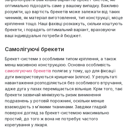
оптимально підходять саме у вашому випадку. Важливо
розуміти, що вартість брекетів може залежати від таких
чинників, як матеріал виготовлення, тип конструкції, місце
кріплення тощо. Наші фахівці розкажуть, скільки коштують
брекети, і порадять оптимальний варіант, враховуючи
ваші індивідуальні потреби й бюджет.
Самолігуючі брекети
Брекет-системи з особливим типом кріплення, а також
менш масивною конструкцією. Основна особливість
самолігуючих брекетів
полягає у тому, що для фіксації
дуги використовуються кришечки (кліпси). У результаті
навантаження розподіляється без особливого втручання,
адже дуга у пазах переміщається вільніше. Крім того, такі
брекети зазвичай мінімізують ризик виникнення
подразнень у ротовій порожнині, оскільки менше
взаємодіють з м’якими тканинами. Завдяки гладкій
поверхні догляд за брекет-системою максимально
простий, до того ж вона не потребує частого
корегування у лікаря.