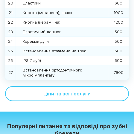
20
Еластики
600
21
Кнопка (металева), гачок
1000
22
Кнопка (керамічна)
1200
23
Еластичний ланцюг
500
24
Корекція дуги
500
25
Встановлення атачмена на 1 зуб
500
26
IPS (1 зуб)
600
Встановлення ортодонтичного
27
7900
мікроімплантату
Ціни на всі послуги
Популярні питання та відповіді про зубні
брекети