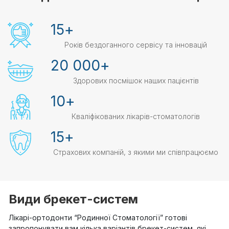
15
+
Років бездоганного сервісу та інновацій
20 000
+
Здорових посмішок наших пацієнтів
10
+
Кваліфікованих лікарів-стоматологів
15
+
Страхових компаній, з якими ми співпрацюємо
Види брекет-систем
Лікарі-ортодонти “Родинної Стоматології” готові
запропонувати вам кілька варіантів брекет-систем, які