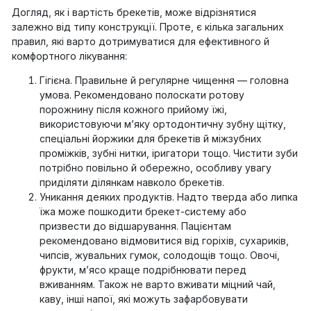
Догляд, як і вартість брекетів, може відрізнятися
залежно від типу конструкції. Проте, є кілька загальних
правил, які варто дотримуватися для ефективного й
комфортного лікування:
Гігієна. Правильне й регулярне чищення — головна
умова. Рекомендовано полоскати ротову
порожнину після кожного прийому їжі,
використовуючи м’яку ортодонтичну зубну щітку,
спеціальні йоржики для брекетів й міжзубних
проміжків, зубні нитки, іригатори тощо. Чистити зуби
потрібно повільно й обережно, особливу увагу
приділяти ділянкам навколо брекетів.
Уникання деяких продуктів. Надто тверда або липка
їжа може пошкодити брекет-систему або
призвести до відшарування. Пацієнтам
рекомендовано відмовитися від горіхів, сухариків,
чипсів, жувальних гумок, солодощів тощо. Овочі,
фрукти, м’ясо краще подрібнювати перед
вживанням. Також не варто вживати міцний чай,
каву, інші напої, які можуть зафарбовувати