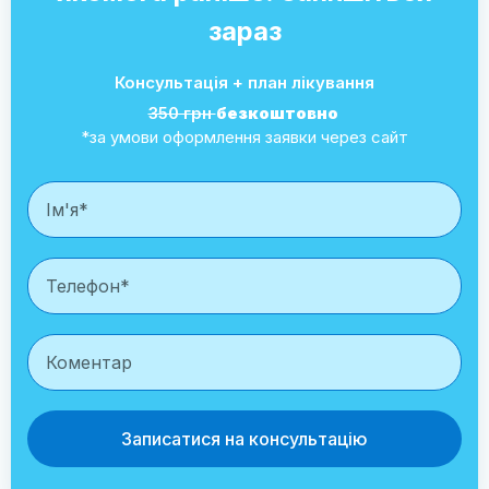
зараз
Консультація + план лікування
350 грн
безкоштовно
*за умови оформлення заявки через сайт
Записатися на консультацію