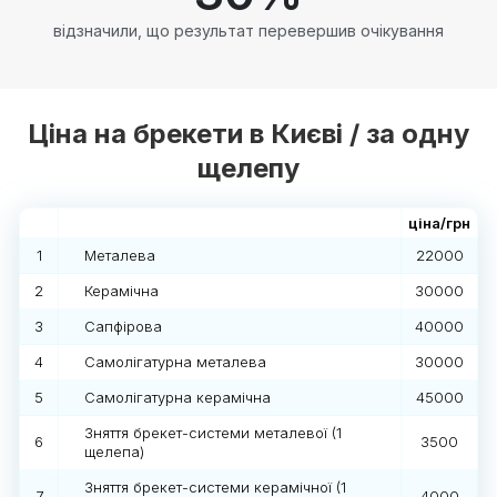
відзначили, що результат перевершив очікування
Ціна на брекети в Києві / за одну
щелепу
ціна/грн
1
Металева
22000
2
Керамічна
30000
3
Сапфірова
40000
4
Самолігатурна металева
30000
5
Самолігатурна керамічна
45000
Зняття брекет-системи металевої (1
6
3500
щелепа)
Зняття брекет-системи керамічної (1
7
4000