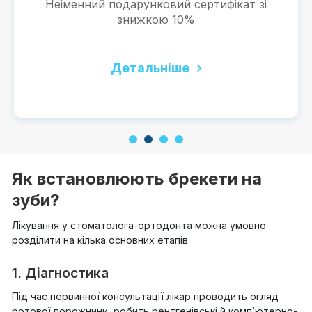
Неіменний подарунковий сертифікат зі
знижкою 10%
Детальніше
1
2
3
4
Як встановлюють брекети на
зуби?
Лікування у стоматолога-ортодонта можна умовно
розділити на кілька основних етапів.
1. Діагностика
Під час первинної консультації лікар проводить огляд
ротової порожнини, робить рентгенівські й комп’ютерно-