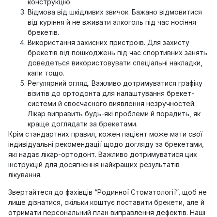
конструкцію.
Відмова від шкідливих звичок. Бажано відмовитися
від куріння й не вживати алкоголь під час носіння
брекетів.
Використання захисних пристроїв. Для захисту
брекетів від пошкоджень під час спортивних занять
доведеться використовувати спеціальні накладки,
капи тощо.
Регулярний огляд. Важливо дотримуватися графіку
візитів до ортодонта для налаштування брекет-
системи й своєчасного виявлення незручностей.
Лікар виправить будь-які проблеми й порадить, як
краще доглядати за брекетами.
Крім стандартних правил, кожен пацієнт може мати свої
індивідуальні рекомендації щодо догляду за брекетами,
які надає лікар-ортодонт. Важливо дотримуватися цих
інструкцій для досягнення найкращих результатів
лікування.
Звертайтеся до фахівців “Родинної Стоматології”, щоб не
лише дізнатися, скільки коштує поставити брекети, але й
отримати персональний план виправлення дефектів. Наші