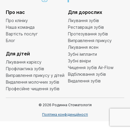
Про нас
Для дорослих
Про клініку
Лікування зубів
Наша команда
Реставрація зубів
Вартість послуг
Протезування зубів
Блог
Виправлення прикусу
Лікування ясен
Для дітей
Зубні імпланти
Зубні вініри
Лікування карієсу
Чищення зубів Air-Flow
Профілактика зубів
Відбілювання зубів
Виправлення прикусу у дітей
Видалення зубів
Видалення молочних зубів
Професійне чищення зубів
© 2026 Родинна Стоматологія
Політика конфіденційності