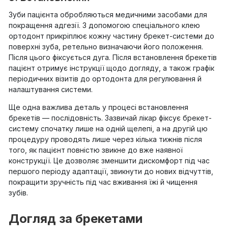
Зуби пацієнта обробляються медичними засобами для
покращення адгезії. З допомогою спеціального клею
ортодонт прикріплює кожну частину брекет-системи до
поверхні зуба, ретельно визначаючи його положення.
Після цього фіксується дуга. Після встановлення брекетів
пацієнт отримує інструкції щодо догляду, а також графік
періодичних візитів до ортодонта для регулювання й
налаштування системи.
Ще одна важлива деталь у процесі встановлення
брекетів — послідовність. Зазвичай лікар фіксує брекет-
систему спочатку лише на одній щелепі, а на другій цю
процедуру проводять лише через кілька тижнів після
того, як пацієнт повністю звикне до вже наявної
конструкції. Це дозволяє зменшити дискомфорт під час
першого періоду адаптації, звикнути до нових відчуттів,
покращити зручність під час вживання їжі й чищення
зубів.
Догляд за брекетами