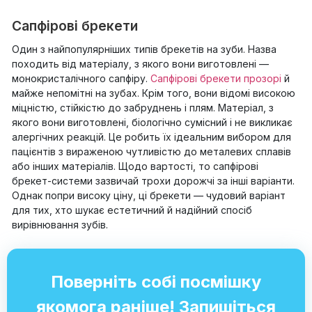
Сапфірові брекети
Один з найпопулярніших типів брекетів на зуби. Назва
походить від матеріалу, з якого вони виготовлені —
монокристалічного сапфіру.
Сапфірові брекети прозорі
й
майже непомітні на зубах. Крім того, вони відомі високою
міцністю, стійкістю до забруднень і плям. Матеріал, з
якого вони виготовлені, біологічно сумісний і не викликає
алергічних реакцій. Це робить їх ідеальним вибором для
пацієнтів з вираженою чутливістю до металевих сплавів
або інших матеріалів. Щодо вартості, то сапфірові
брекет-системи зазвичай трохи дорожчі за інші варіанти.
Однак попри високу ціну, ці брекети — чудовий варіант
для тих, хто шукає естетичний й надійний спосіб
вирівнювання зубів.
Поверніть собі посмішку
якомога раніше! Запишіться