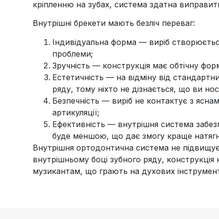
кріпленню на зубах, система здатна виправи
Внутрішні брекети мають безліч переваг:
Індивідуальна форма — виріб створюється 
проблеми;
Зручність — конструкція має обтічну форм
Естетичність — на відміну від стандартни
ряду, тому ніхто не дізнається, що ви но
Безпечність — виріб не контактує з ясна
артикуляції;
Ефективність — внутрішня система забезп
буде меншою, що дає змогу краще натягн
Внутрішня ортодонтична система не підвищує р
внутрішньому боці зубного ряду, конструкці
музикантам, що грають на духових інструмен