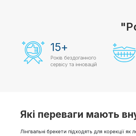
"Р
15
+
Років бездоганного
сервісу та інновацій
Які переваги мають вн
Лінгвальні брекети підходять для корекції як 