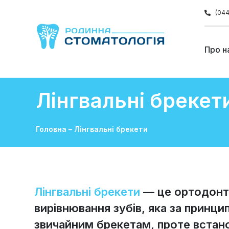
(044
Про н
Лінгвальні брекет
Головна
–
Лінгвальні брекети
Лінгвальні брекети
— це ортодонти
вирівнювання зубів, яка за принци
звичайним брекетам, проте встан