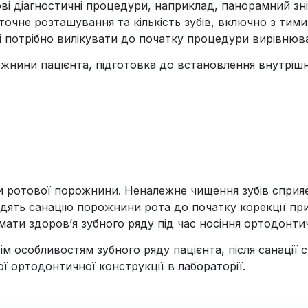
ві діагностичні процедури, наприклад, панорамний зні
очне розташування та кількість зубів, включно з тими
 потрібно вилікувати до початку процедури вирівнюва
жнини пацієнта, підготовка до встановлення внутріш
ни ротової порожнини. Неналежне чищення зубів сприя
дять санацію порожнини рота до початку корекції при
мати здоров’я зубного ряду під час носіння ортодонти
м особливостям зубного ряду пацієнта, після санації с
ї ортодонтичної конструкції в лабораторії.