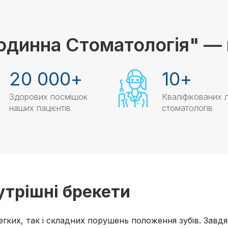
одинна Стоматологія" — 
20 000
+
10
+
Здорових посмішок
Кваліфікованих л
наших пацієнтів
стоматологів
утрішні брекети
легких, так і складних порушень положення зубів. Завд