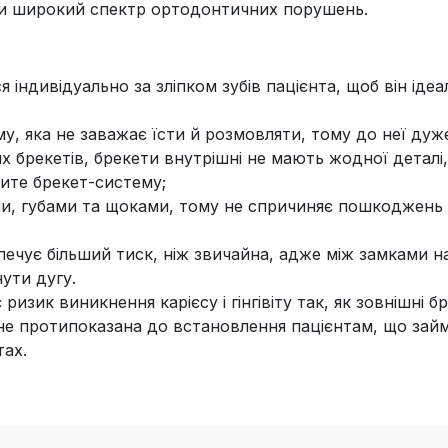
ти широкий спектр ортодонтичних порушень.
індивідуально за зліпком зубів пацієнта, щоб він іде
у, яка не заважає їсти й розмовляти, тому до неї дуж
х брекетів, брекети внутрішні не мають жодної деталі,
сите брекет-систему;
ми, губами та щоками, тому не спричиняє пошкоджень 
ечує більший тиск, ніж звичайна, адже між замками на
ути дугу.
изик виникнення карієсу і гінгівіту так, як зовнішні 
я не протипоказана до встановлення пацієнтам, що за
тах.