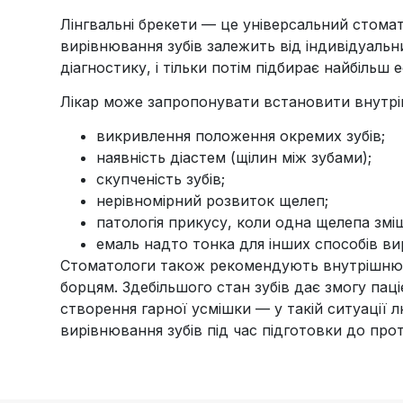
Лінгвальні брекети — це універсальний стомато
вирівнювання зубів залежить від індивідуал
діагностику, і тільки потім підбирає найбільш 
Лікар може запропонувати встановити внутріш
викривлення положення окремих зубів;
наявність діастем (щілин між зубами);
скупченість зубів;
нерівномірний розвиток щелеп;
патологія прикусу, коли одна щелепа змі
емаль надто тонка для інших способів ви
Стоматологи також рекомендують внутрішню к
борцям. Здебільшого стан зубів дає змогу пац
створення гарної усмішки — у такій ситуації 
вирівнювання зубів під час підготовки до про