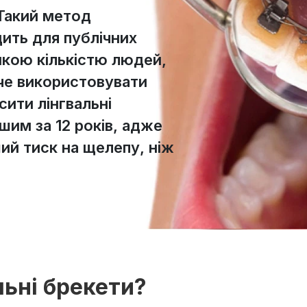
 Такий метод
дить для публічних
кою кількістю людей,
оче використовувати
сити лінгвальні
им за 12 років, адже
ий тиск на щелепу, ніж
льні брекети?