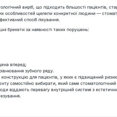
логічний виріб, що підходить більшості пацієнтів, ста
ьних особливостей щелепи конкретної людини — стомат
ефективний спосіб лікування.
ні брекети за наявності таких порушень:
щена вперед;
рівнювання зубного ряду.
онструкцію для пацієнтів, у яких є підвищений ризи
ієнту самостійно вибирати, який саме стоматологічний
люди віддають перевагу внутрішній системі з естетичн
тезування.