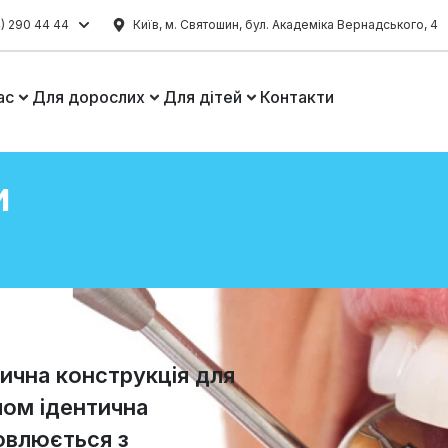
) 290 44 44
Київ, м. Святошин, бул. Академіка Вернадського, 4
ас
Для дорослих
Для дітей
Контакти
и
чна конструкція для
пом ідентична
овлюється з