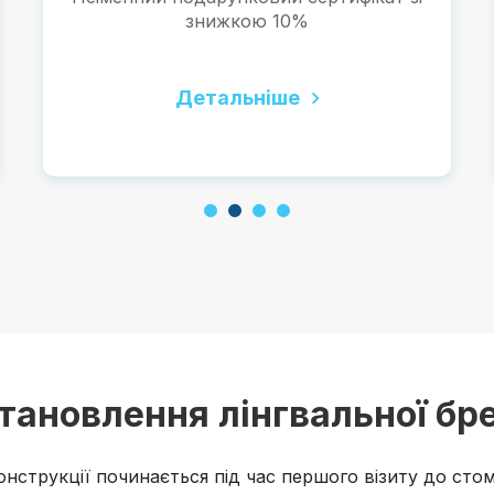
знижкою 10%
Детальніше
1
2
3
4
становлення лінгвальної б
нструкції починається під час першого візиту до стом