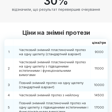
30
%
відзначили, що результат перевершив очікування
Ціни на знімні протези
ціна/грн
Частковий знімний пластиночний протез
1
9000
на одну щелепу (стандартний варіант)
Частковий знімний пластиночний протез
на одну щелепу з підвіщеними
2
11000
естетичними і функціональними
вимогами
Повний знімний протез на одну щелепу
3
10000
(стандартний варіант)
4
Частковий знімний протез з нейлону
14500
Повний знімний пластиночний протез на
5
одну щелепу з підвищеними естетичними і
17000
функціональными вимогами