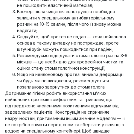
не пошкодити еластичний матеріал;
Ввечері після чищення конструкцію необхідно
залишити у спеціальному антибактеріальному
розчині на 10-15 хвилин, після чого її знову можна
надягати;
Слідкуйте, щоб протез не падав — хоча нейлонова
основа в такому випадку не постраждає, проте
штучні зуби можуть пошкодитися при падінні;
Рекомендуємо відвідувати стоматологію раз на 3-6
місяців — це необхідно для професійної чистки та
оцінки стану стоматологічної конструкції;
Якщо на нейлоновому протезі виникли деформації
чи будь-які пошкодження, рекомендується
позапланово звернутися до стоматолога.
Дотримання гігієни робить використання м’яких
нейлонових протезів комфортним та тривалим, що
підтверджено численними позитивними відгуками від
задоволених пацієнтів. Конструкція не спричиняє
незручностей, притаманним іншим знімним моделям — її
не потрібно знімати перед сном та зберігати у склянці з
водою чи спеціальному контейнері. Щоб швидше