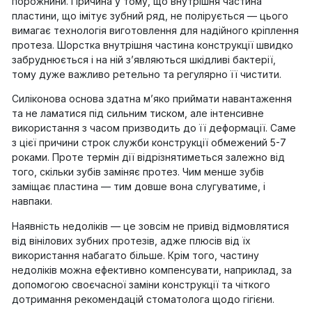
порожнини. Причина у тому, що внутрішня частина
пластини, що імітує зубний ряд, не полірується — цього
вимагає технологія виготовлення для надійного кріплення
протеза. Шорстка внутрішня частина конструкції швидко
забруднюється і на ній з’являються шкідливі бактерії,
тому дуже важливо ретельно та регулярно її чистити.
Силіконова основа здатна м’яко приймати навантаження
та не ламатися під сильним тиском, але інтенсивне
використання з часом призводить до її деформації. Саме
з цієї причини строк служби конструкції обмежений 5-7
роками. Проте термін дії відрізнятиметься залежно від
того, скільки зубів заміняє протез. Чим менше зубів
заміщає пластина — тим довше вона слугуватиме, і
навпаки.
Наявність недоліків — це зовсім не привід відмовлятися
від вінілових зубних протезів, адже плюсів від їх
використання набагато більше. Крім того, частину
недоліків можна ефективно компенсувати, наприклад, за
допомогою своєчасної заміни конструкції та чіткого
дотримання рекомендацій стоматолога щодо гігієни.