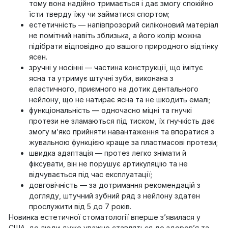
тому вона надійно тримається і дає змогу спокійно
їсти тверду їжу чи займатися спортом;
естетичність — напівпрозорий силіконовий матеріал
не помітний навіть зблизька, а його колір можна
підібрати відповідно до вашого природного відтінку
ясен.
зручні у носінні — частина конструкції, що імітує
ясна та утримує штучні зуби, виконана з
еластичного, приємного на дотик дентального
нейлону, що не натирає ясна та не шкодить емалі;
функціональність — одночасно міцні та гнучкі
протези не зламаються під тиском, їх гнучкість дає
змогу м’яко прийняти навантаження та впоратися з
жувальною функцією краще за пластмасові протези;
швидка адаптація — протез легко знімати й
фіксувати, він не порушує артикуляцію та не
відчувається під час експлуатації;
довговічність — за дотримання рекомендацій з
догляду, штучний зубний ряд з нейлону здатен
прослужити від 5 до 7 років.
Новинка естетичної стоматології вперше з’явилася у
США, де люди дуже уважно ставляться до здоров’я та