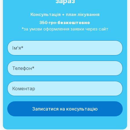
зараз
Консультація + план лікування
350 грн
безкоштовно
*за умови оформлення заявки через сайт
Записатися на консультацію