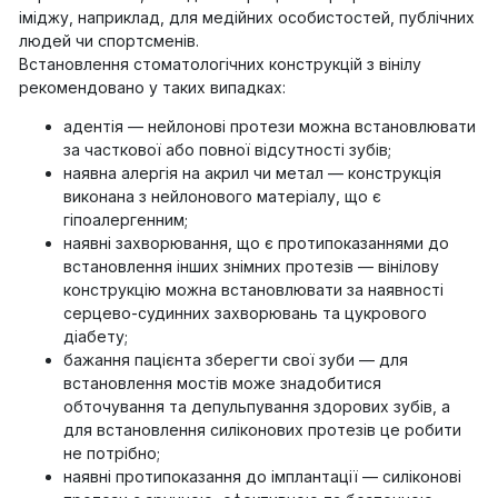
іміджу, наприклад, для медійних особистостей, публічних
людей чи спортсменів.
Встановлення стоматологічних конструкцій з вінілу
рекомендовано у таких випадках:
адентія — нейлонові протези можна встановлювати
за часткової або повної відсутності зубів;
наявна алергія на акрил чи метал — конструкція
виконана з нейлонового матеріалу, що є
гіпоалергенним;
наявні захворювання, що є протипоказаннями до
встановлення інших знімних протезів — вінілову
конструкцію можна встановлювати за наявності
серцево-судинних захворювань та цукрового
діабету;
бажання пацієнта зберегти свої зуби — для
встановлення мостів може знадобитися
обточування та депульпування здорових зубів, а
для встановлення силіконових протезів це робити
не потрібно;
наявні протипоказання до імплантації — силіконові