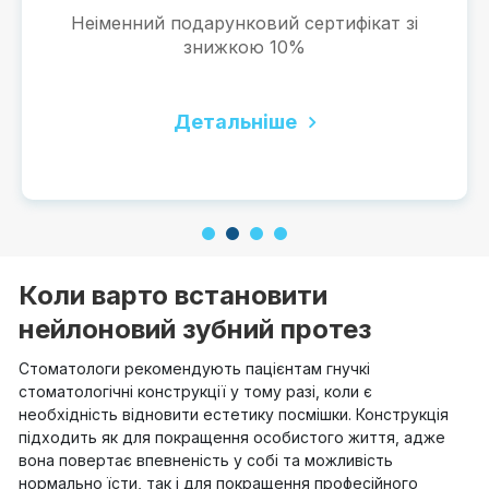
овий сертифікат зі
Повноцінна заміна
ю 10%
Безкоштовна консу
імплант
ніше
Деталь
1
2
3
4
Коли варто встановити
нейлоновий зубний протез
Стоматологи рекомендують пацієнтам гнучкі
стоматологічні конструкції у тому разі, коли є
необхідність відновити естетику посмішки. Конструкція
підходить як для покращення особистого життя, адже
вона повертає впевненість у собі та можливість
нормально їсти, так і для покращення професійного