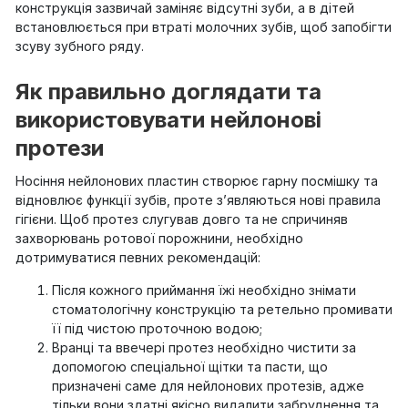
конструкція зазвичай заміняє відсутні зуби, а в дітей
встановлюється при втраті молочних зубів, щоб запобігти
зсуву зубного ряду.
Як правильно доглядати та
використовувати нейлонові
протези
Носіння нейлонових пластин створює гарну посмішку та
відновлює функції зубів, проте з’являються нові правила
гігієни. Щоб протез слугував довго та не спричиняв
захворювань ротової порожнини, необхідно
дотримуватися певних рекомендацій:
Після кожного приймання їжі необхідно знімати
стоматологічну конструкцію та ретельно промивати
її під чистою проточною водою;
Вранці та ввечері протез необхідно чистити за
допомогою спеціальної щітки та пасти, що
призначені саме для нейлонових протезів, адже
тільки вони здатні якісно видалити забруднення та