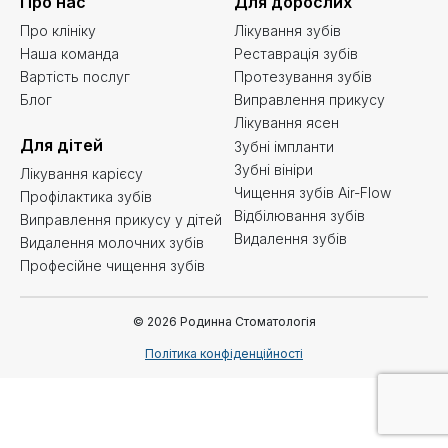
Про нас
Для дорослих
Про клініку
Лікування зубів
Наша команда
Реставрація зубів
Вартість послуг
Протезування зубів
Блог
Виправлення прикусу
Лікування ясен
Для дітей
Зубні імпланти
Зубні вініри
Лікування карієсу
Чищення зубів Air-Flow
Профілактика зубів
Відбілювання зубів
Виправлення прикусу у дітей
Видалення зубів
Видалення молочних зубів
Професійне чищення зубів
© 2026 Родинна Стоматологія
Політика конфіденційності