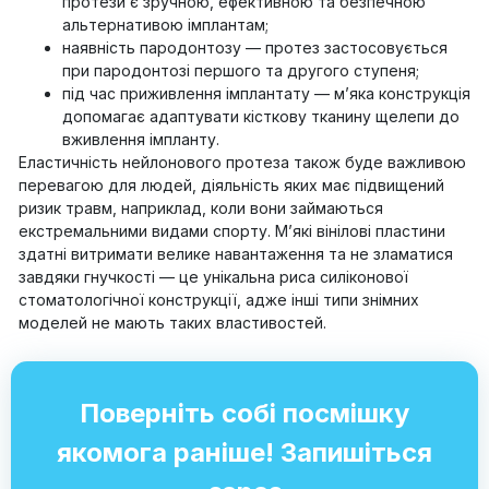
протези є зручною, ефективною та безпечною
альтернативою імплантам;
наявність пародонтозу — протез застосовується
при пародонтозі першого та другого ступеня;
під час приживлення імплантату — м’яка конструкція
допомагає адаптувати кісткову тканину щелепи до
вживлення імпланту.
Еластичність нейлонового протеза також буде важливою
перевагою для людей, діяльність яких має підвищений
ризик травм, наприклад, коли вони займаються
екстремальними видами спорту. М’які вінілові пластини
здатні витримати велике навантаження та не зламатися
завдяки гнучкості — це унікальна риса силіконової
стоматологічної конструкції, адже інші типи знімних
моделей не мають таких властивостей.
Поверніть собі посмішку
якомога раніше! Запишіться