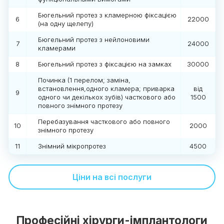
Бюгельний протез з кламерною фіксацією
6
22000
(на одну щелепу)
Бюгельний протез з нейлоновими
7
24000
кламерами
8
Бюгельний протез з фіксацією на замках
30000
Починка (1 перелом; заміна,
встановлення,одного кламера; приварка
від
9
одного чи декількох зубів) часткового або
1500
повного знімного протезу
Перебазування часткового або повного
10
2000
знімного протезу
11
Знімний мікропротез
4500
Ціни на всі послуги
Професійні хірурги-імплантологи