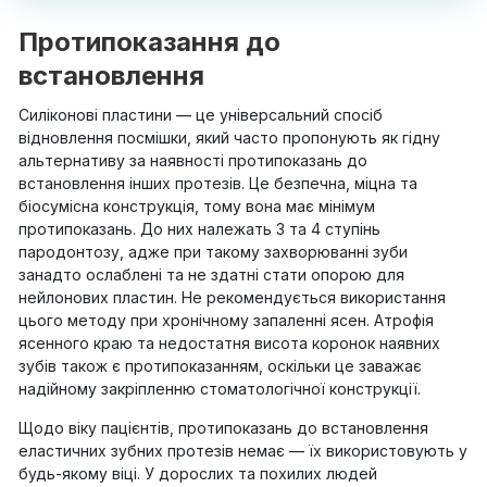
Протипоказання до
встановлення
Силіконові пластини — це універсальний спосіб
відновлення посмішки, який часто пропонують як гідну
альтернативу за наявності протипоказань до
встановлення інших протезів. Це безпечна, міцна та
біосумісна конструкція, тому вона має мінімум
протипоказань. До них належать 3 та 4 ступінь
пародонтозу, адже при такому захворюванні зуби
занадто ослаблені та не здатні стати опорою для
нейлонових пластин. Не рекомендується використання
цього методу при хронічному запаленні ясен. Атрофія
ясенного краю та недостатня висота коронок наявних
зубів також є протипоказанням, оскільки це заважає
надійному закріпленню стоматологічної конструкції.
Щодо віку пацієнтів, протипоказань до встановлення
еластичних зубних протезів немає — їх використовують у
будь-якому віці. У дорослих та похилих людей