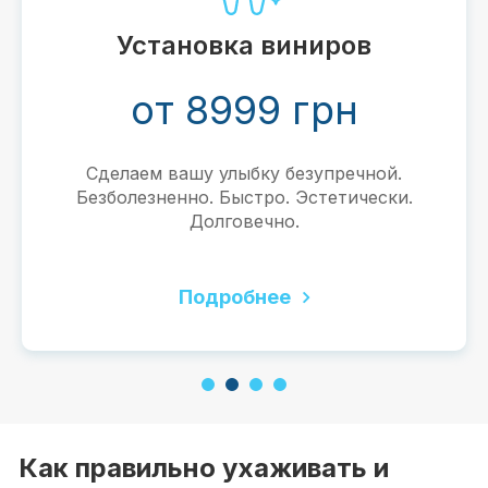
от 12 
а виниров
99 грн
Полноценная замена
Бесплатная консу
имплант
бку безупречной.
тро. Эстетически.
Подро
ечно.
бнее
1
2
3
4
Как правильно ухаживать и