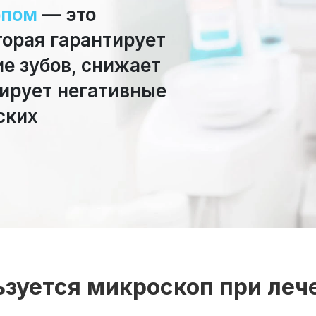
опом
— это
торая гарантирует
е зубов, снижает
ирует негативные
ских
ьзуется микроскоп при леч