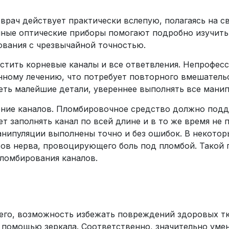
рач действует практически вслепую, полагаясь на с
ные оптические приборы помогают подробно изучить с
ования с чрезвычайной точностью.
тить корневые каналы и все ответвления. Непрофес
нному лечению, что потребует повторного вмешатель
еть малейшие детали, увереннее выполнять все манип
ение каналов. Пломбировочное средство должно под
т заполнять канал по всей длине и в то же время не 
анипуляции выполнены точно и без ошибок. В некотор
тов нерва, провоцирующего боль под пломбой. Такой
пломбирования каналов.
его, возможность избежать повреждений здоровых тк
 помощью зеркала. Соответственно, значительно уме