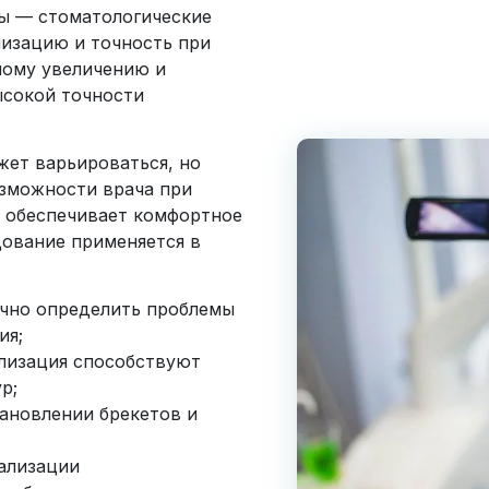
ы — стоматологические
изацию и точность при
ному увеличению и
ысокой точности
жет варьироваться, но
озможности врача при
е обеспечивает комфортное
дование применяется в
очно определить проблемы
ия;
лизация способствуют
р;
ановлении брекетов и
ализации