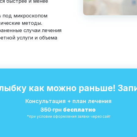
ся быстрее и менее
в под микроскопом
сические методы.
аненные случаи лечения
ретной услуги и объема
улыбку как можно раньше! Зап
Консультация + план лечения
350 грн
бесплатно
*при условии оформления заявки через сайт