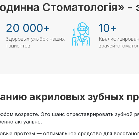
одинна Стоматологія» - 
20 000
+
10
+
Здоровых улыбок наших
Квалифицирова
пациентов
врачей-стомато
ванию акриловых зубных пр
бом возрасте. Это шанс отреставрировать зубной ря
бенно актуально.
ловые протезы — оптимальное средство для восстанов