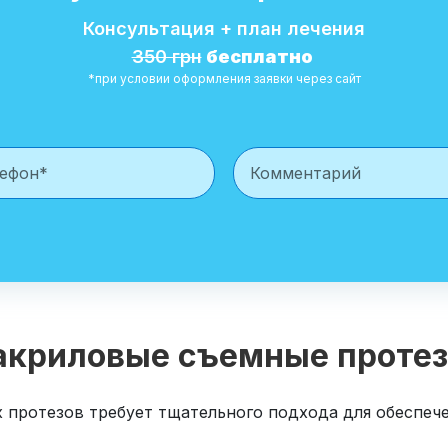
Консультация + план лечения
350 грн
бесплатно
*при условии оформления заявки через сайт
акриловые съемные проте
 протезов требует тщательного подхода для обеспече