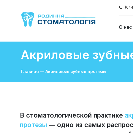
(044
О нас
Акриловые зубны
Главная
—
Акриловые зубные протезы
В стоматологической практике
ак
протезы
— одно из самых распро