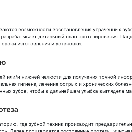
ываются возможности восстановления утраченных зубо
же разрабатывает детальный план протезирования. Па
 сроки изготовления и установки.
ию
ей или/и нижней челюсти для получения точной инфор
льная гигиена, лечение острых и хронических болезн
нных зубов, чтобы в дальнейшем улыбка выглядела ма
отеза
аторию, где зубной техник производит предваритель
сть. Далее производятся постоянные протезы, учитыв