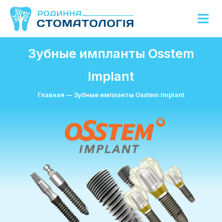
Зубные импланты Osstem
Implant
Главная
—
Зубные импланты Osstem Implant