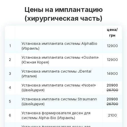
Цены на имплантацию
(хирургическая часть)
цена/
грн
Установка имплантата системы AlphaBio
1
12900
(Израиль)
Установка имплантата системы «Osstem»
2
12900
(Южная Корея)
Установка импланта системы JDental
3
14900
(Италия)
Установка имплантата системы «Nobel»
20900
4
(Швейцария)
26700
Установка импланта системы Straumann
20900
5
(Швейцария)
26700
Установка формирователя десен для
6
2100
системы Alpha-Bio (Израиль)
Установка формирователя десен для