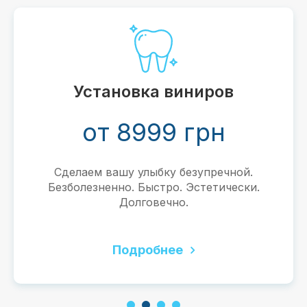
Отбеливание Magic S
от 2 999 гр
ов
н
Ваша уверенность и привлекате
благодаря белой улыбке. Безо
Эффективно.
чной.
чески.
Подробнее