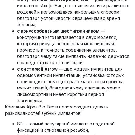
имплантов Альфа Био, состоящая из пяти различных
моделей и пользующаяся наибольшим спросом
благодаря устойчивости к вращениям во время
жевания;
с конусообразным шестигранником
—
конструкция изготавливается в двух моделях,
которым присуща повышенная механическая
прочность и точность соединения элементов,
благодаря чему такие импланты надежно держатся
при недостатке костной ткани;
с системой Arrow
— две модели имплантов для
одномоментной имплантации, установка которых
происходит с помощью разреза десны и прокола
мягких тканей, благодаря чему операция менее
дискомфортна и имеет короткий период
заживления.
Компания Alpha Bio Тес в целом создает девять
разновидностей зубных имплантов:
SPI — самый популярный имплант с надежной
фиксацией и спиральной резьбой;