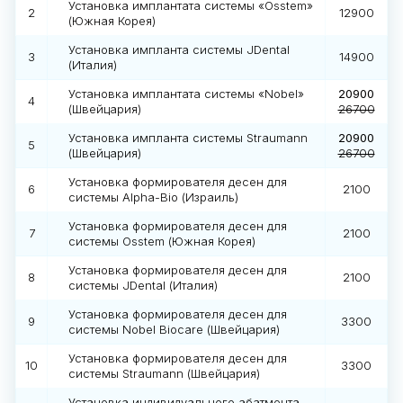
Установка имплантата системы «Osstem»
2
12900
(Южная Корея)
Установка импланта системы JDental
3
14900
(Италия)
Установка имплантата системы «Nobel»
20900
4
(Швейцария)
26700
Установка импланта системы Straumann
20900
5
(Швейцария)
26700
Установка формирователя десен для
6
2100
системы Alpha-Bio (Израиль)
Установка формирователя десен для
7
2100
системы Osstem (Южная Корея)
Установка формирователя десен для
8
2100
системы JDental (Италия)
Установка формирователя десен для
9
3300
системы Nobel Biocare (Швейцария)
Установка формирователя десен для
10
3300
системы Straumann (Швейцария)
Установка индивидуального абатмента