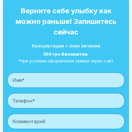
Верните себе улыбку как
можно раньше! Запишитесь
сейчас
Консультация + план лечения
350 грн
бесплатно
*при условии оформления заявки через сайт