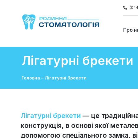
(044
Про н
Лігатурні брекети
Головна
–
Лігатурні брекети
Лігатурні брекети
— це традиційн
конструкція, в основі якої металев
допомогою спеціального замка, ві