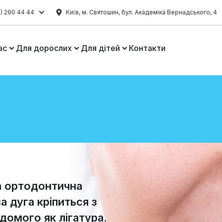
) 290 44 44
Київ, м. Святошин, бул. Академіка Вернадського, 4
ас
Для дорослих
Для дітей
Контакти
а ортодонтична
а дуга кріпиться з
домого як лігатура.