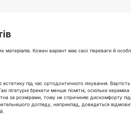
тів
х матеріалів. Кожен варіант має свої переваги й особли
є естетику під час ортодонтичного лікування. Вартість
Такі лігатурні брекети менше помітні, оскільки керамі
ктна за розмірами, тому не спричиняє дискомфорту пі
етельнішого догляду, наприклад, доведеться відмовит
й.