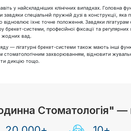
авіть у найскладніших клінічних випадках. Головна фу
ти завдяки спеціальній пружній дузі в конструкції, як
во відновлює їхнє точне положення. Завдяки лігатура
у брекет-системи, професійної фіксації та регулярних 
 жодних вад.
яду — лігатурні брекет-системи також мають інші функ
ним стоматологічним захворюванням, відновити жувальн
ти дикцію тощо.
одинна Стоматологія" — 
20 000
+
10
+