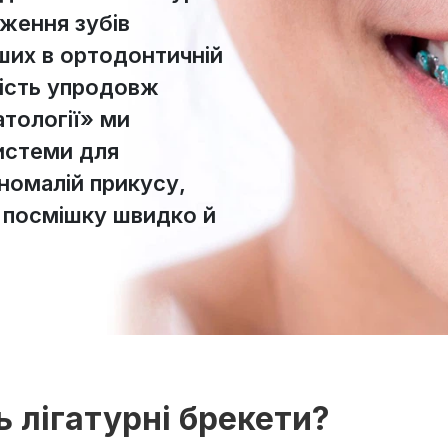
ження зубів
ших в ортодонтичній
ність упродовж
атології» ми
истеми для
номалій прикусу,
 посмішку швидко й
 лігатурні брекети?