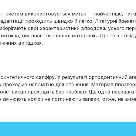
ет-систем використовується метал — найчастіше, титан
адаптації проходить швидко й легко. Лігатурні брекети
зберігають свої характеристики впродовж усього періо
ітніша, ніж аналоги з інших матеріалів. Проте з огляд
інічних випадках.
синтетичного сапфіру. У результаті ортодонтичний апа
у проходив непомітно для оточення. Матеріал гіпоале
онструкції проходить без проблем. Ще одна перевага 
не змінюють колір і не поглинають запахи, отже, не ви