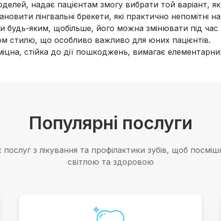
оделей, надає пацієнтам змогу вибрати той варіант, я
овити лінгвальні брекети, які практично непомітні на
ти будь-яким, щобільше, його можна змінювати під час 
м стилю, що особливо важливо для юних пацієнтів.
іцна, стійка до дії пошкоджень, вимагає елементарних
Популярні послуги
послуг з лікування та профілактики зубів, щоб посмі
світлою та здоровою