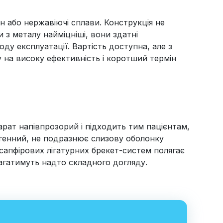
 або нержавіючі сплави. Конструкція не
 з металу найміцніші, вони здатні
ду експлуатації. Вартість доступна, але з
у на високу ефективність і коротший термін
рат напівпрозорий і підходить тим пацієнтам,
ргенний, не подразнює слизову оболонку
сапфірових лігатурних брекет-систем полягає
магатимуть надто складного догляду.