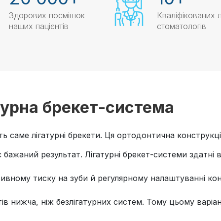
Здорових посмішок
Кваліфікованих л
наших пацієнтів
стоматологів
атурна брекет-система
 саме лігатурні брекети. Ця ортодонтична конструкці
ує бажаний результат. Лігатурні брекет-системи здатні
сивному тиску на зуби й регулярному налаштуванні ко
тів нижча, ніж безлігатурних систем. Тому цьому варіа