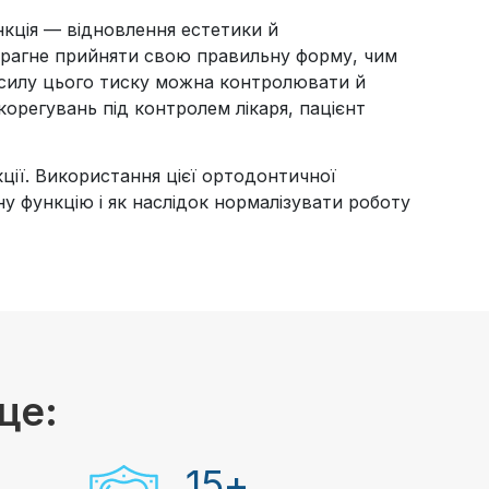
нкція — відновлення естетики й
а прагне прийняти свою правильну форму, чим
м силу цього тиску можна контролювати й
корегувань під контролем лікаря, пацієнт
ції. Використання цієї ортодонтичної
у функцію і як наслідок нормалізувати роботу
це:
15
+