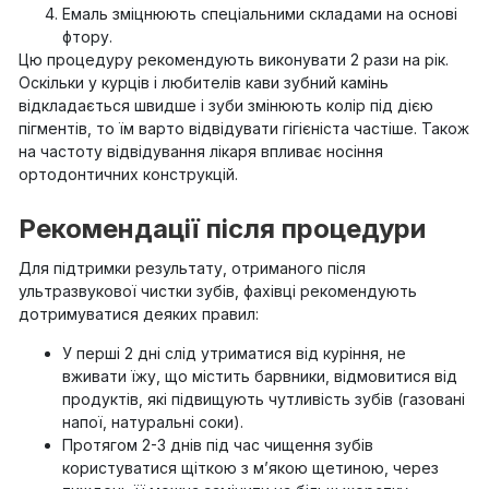
Емаль зміцнюють спеціальними складами на основі
фтору.
Цю процедуру рекомендують виконувати 2 рази на рік.
Оскільки у курців і любителів кави зубний камінь
відкладається швидше і зуби змінюють колір під дією
пігментів, то їм варто відвідувати гігієніста частіше. Також
на частоту відвідування лікаря впливає носіння
ортодонтичних конструкцій.
Рекомендації після процедури
Для підтримки результату, отриманого після
ультразвукової чистки зубів, фахівці рекомендують
дотримуватися деяких правил:
У перші 2 дні слід утриматися від куріння, не
вживати їжу, що містить барвники, відмовитися від
продуктів, які підвищують чутливість зубів (газовані
напої, натуральні соки).
Протягом 2-3 днів під час чищення зубів
користуватися щіткою з м’якою щетиною, через