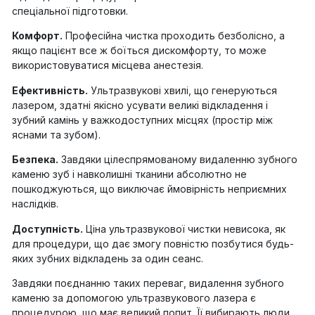
спеціальної підготовки.
Комфорт.
Професійна чистка проходить безболісно, а
якщо пацієнт все ж боїться дискомфорту, то може
використовуватися місцева анестезія.
Ефективність.
Ультразвукові хвилі, що генеруються
лазером, здатні якісно усувати великі відкладення і
зубний камінь у важкодоступних місцях (простір між
яснами та зубом).
Безпека.
Завдяки цілеспрямованому видаленню зубного
каменю зуб і навколишні тканини абсолютно не
пошкоджуються, що виключає ймовірність неприємних
наслідків.
Доступність.
Ціна ультразвукової чистки невисока, як
для процедури, що дає змогу повністю позбутися будь-
яких зубних відкладень за один сеанс.
Завдяки поєднанню таких переваг, видалення зубного
каменю за допомогою ультразвукового лазера є
процедурою, що має великий попит. Її вибирають люди,