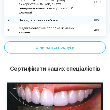
8
1100
використанням кап, зняття
генералізованої гіперчутливості (1
щелепа)
9
Пародонтальна пов’язка
600
Медикаментозна обробка ясневих
10
400
кишень
Ціни на всі послуги
Сертифікати наших спеціалістів