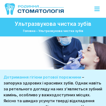
Ультразвукова чистка зубів
Головна
–
Ультразвукова чистка зубів
Дотримання гігієни ротової порожнини
–
запорука здорових і красивих зубів. Однак навіть
за ретельного догляду на них з’являється зубний
камінь, особливо у важкодоступних місцях.
Якісно та швидко усунути тверді відкладення