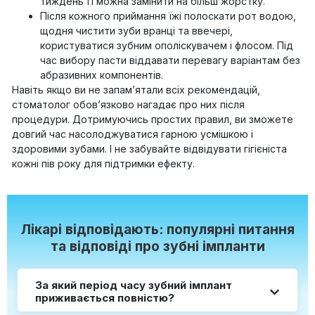
тиждень її можна замінити на більш жорстку.
Після кожного приймання їжі полоскати рот водою,
щодня чистити зуби вранці та ввечері,
користуватися зубним ополіскувачем і флосом. Під
час вибору пасти віддавати перевагу варіантам без
абразивних компонентів.
Навіть якщо ви не запам’ятали всіх рекомендацій,
стоматолог обов’язково нагадає про них після
процедури. Дотримуючись простих правил, ви зможете
довгий час насолоджуватися гарною усмішкою і
здоровими зубами. І не забувайте відвідувати гігієніста
кожні пів року для підтримки ефекту.
Лікарі відповідають: популярні питання
та відповіді про зубні імпланти
За який період часу зубний імплант
приживається повністю?