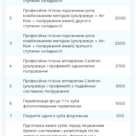
ступеню складності
Професійна гігієна порожнини рота
комбінованим методом (ультразвук + Air-
2
2000
flow + полірування емалі) другого
ступеню складності
Професійна гігієна порожнини рота
комбінованим методом (ультразвук + Air-
3
2500
flow + полірування емалі) третього
ступеню складності
Професійна гігієна аппаратом Cavitron
4
(ультразвук і профімейт) одноетапне
2700
полірування
Професійна гігієна аппаратом Cavitron
5
(ультразвук і профімейт) з подвійною
3100
системою полірування
Герметизація фісур 1-го зуба
6
1000
фотополімерним герметиком
7
Покриття одного зуба фторлаком
500
Підготовка емалі зубів перед лікуванням
брекет-системами і реабілітація після,
активна мінералізація і фторування з