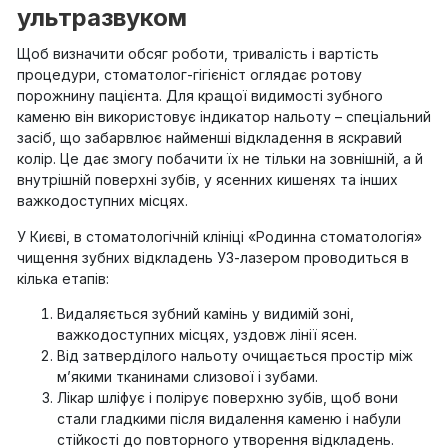
ультразвуком
Щоб визначити обсяг роботи, тривалість і вартість
процедури, стоматолог-гігієніст оглядає ротову
порожнину пацієнта. Для кращої видимості зубного
каменю він використовує індикатор нальоту – спеціальний
засіб, що забарвлює найменші відкладення в яскравий
колір. Це дає змогу побачити їх не тільки на зовнішній, а й
внутрішній поверхні зубів, у ясенних кишенях та інших
важкодоступних місцях.
У Києві, в стоматологічній клініці «Родинна стоматологія»
чищення зубних відкладень УЗ-лазером проводиться в
кілька етапів:
Видаляється зубний камінь у видимій зоні,
важкодоступних місцях, уздовж лінії ясен.
Від затверділого нальоту очищається простір між
м’якими тканинами слизової і зубами.
Лікар шліфує і полірує поверхню зубів, щоб вони
стали гладкими після видалення каменю і набули
стійкості до повторного утворення відкладень.