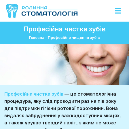
Професійна чистка зубів
Головна
–
Професійне чищення зубів
Професійна чистка зубів
— це стоматологічна
процедура, яку слід проводити раз на пів року
для підтримки гігієни ротової порожнини. Вона
видаляє забруднення у важкодоступних місцях,
а також усуває твердий наліт, з яким не може