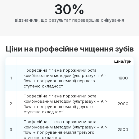
30
%
відзначили, що результат перевершив очікування
Ціни на професійне чищення зубів
ціна/грн
Професійна гігієна порожнини рота
комбінованим методом (ультразвук + Air-
1
1800
flow + полірування емалі) першого
ступеню складності
Професійна гігієна порожнини рота
комбінованим методом (ультразвук + Air-
2
2000
flow + полірування емалі) другого
ступеню складності
Професійна гігієна порожнини рота
комбінованим методом (ультразвук + Air-
3
2500
flow + полірування емалі) третього
ступеню складності