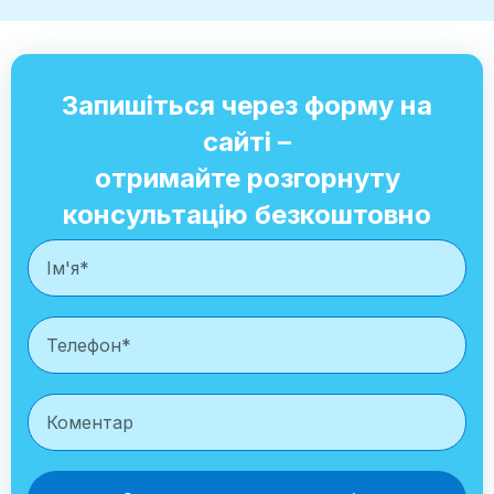
Запишіться через форму на
сайті –
отримайте розгорнуту
консультацію безкоштовно