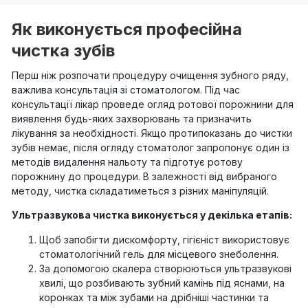
Як виконується професійна
чистка зубів
Перш ніж розпочати процедуру очищення зубного ряду,
важлива консультація зі стоматологом. Під час
консультації лікар проведе огляд ротової порожнини для
виявлення будь-яких захворювань та призначить
лікування за необхідності. Якщо протипоказань до чистки
зубів немає, після огляду стоматолог запропонує один із
методів видалення нальоту та підготує ротову
порожнину до процедури. В залежності від вибраного
методу, чистка складатиметься з різних маніпуляцій.
Ультразвукова чистка виконується у декілька етапів:
Щоб запобігти дискомфорту, гігієніст використовує
стоматологічний гель для місцевого знеболення.
За допомогою скалера створюються ультразвукові
хвилі, що розбивають зубний камінь під яснами, на
коронках та між зубами на дрібніші частинки та