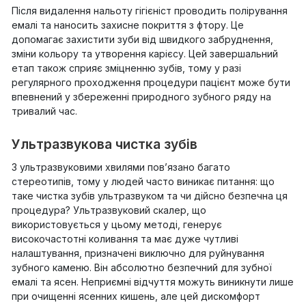
Після видалення нальоту гігієніст проводить полірування
емалі та наносить захисне покриття з фтору. Це
допомагає захистити зуби від швидкого забруднення,
зміни кольору та утворення карієсу. Цей завершальний
етап також сприяє зміцненню зубів, тому у разі
регулярного проходження процедури пацієнт може бути
впевнений у збереженні природного зубного ряду на
тривалий час.
Ультразвукова чистка зубів
З ультразвуковими хвилями пов’язано багато
стереотипів, тому у людей часто виникає питання: що
таке чистка зубів ультразвуком та чи дійсно безпечна ця
процедура? Ультразвуковий скалер, що
використовується у цьому методі, генерує
високочастотні коливання та має дуже чутливі
налаштування, призначені виключно для руйнування
зубного каменю. Він абсолютно безпечний для зубної
емалі та ясен. Неприємні відчуття можуть виникнути лише
при очищенні ясенних кишень, але цей дискомфорт