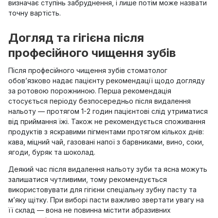
визначає ступінь забруднення, і лише потім може назвати
точну вартість.
Догляд та гігієна після
професійного чищення зубів
Після професійного чищення зубів стоматолог
обов’язково надає пацієнту рекомендації щодо догляду
за ротовою порожниною. Перша рекомендація
стосується періоду безпосередньо після видалення
нальоту — протягом 1-2 годин пацієнтові слід утриматися
від приймання їжі. Також не рекомендується споживання
продуктів з яскравими пігментами протягом кількох днів:
кава, міцний чай, газовані напої з барвниками, вино, соки,
ягоди, буряк та шоколад.
Деякий час після видалення нальоту зуби та ясна можуть
залишатися чутливими, тому рекомендується
використовувати для гігієни спеціальну зубну пасту та
м’яку щітку. При виборі пасти важливо звертати увагу на
її склад — вона не повинна містити абразивних