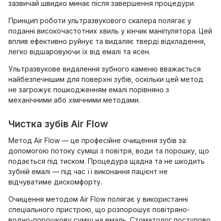
зазвичай швидко минає після завершення процедури.
Принцип роботи ультразвукового скалера полягає у
поданні високочастотних хвиль у кінчик маніпулятора. Цей
вплив ефективно руйнує та видаляє тверді відкладення,
легко відшаровуючи їх від емалі та ясен.
Ультразвукове видалення зубного каменю вважається
найбезпечнішим для поверхні зубів, оскільки цей метод
не загрожує пошкодженням емалі порівняно з
механічними або хімічними методами.
Чистка зубів Air Flow
Метод Air Flow — це професійне очищення зубів за
допомогою потоку суміші з повітря, води та порошку, що
подається під тиском. Процедура щадна та не шкодить
зубній емалі — під час її виконання пацієнт не
відчуватиме дискомфорту.
Очищення методом Air Flow полягає у використанні
спеціального пристрою, що розпорошує повітряно-
водно-порошкову суміш на емаль. Стоматолог поступово