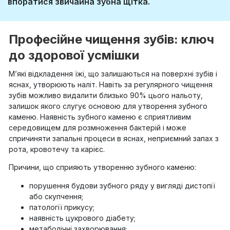
впоратися звичайна зубна щітка.
Професійне чищення зубів: ключ
до здорової усмішки
М’які відкладення їжі, що залишаються на поверхні зубів і
яснах, утворюють наліт. Навіть за регулярного чищення
зубів можливо видалити близько 90% цього нальоту,
залишок якого слугує основою для утворення зубного
каменю. Наявність зубного каменю є сприятливим
середовищем для розмноження бактерій і може
спричиняти запальні процеси в яснах, неприємний запах з
рота, кровотечу та карієс.
Причини, що сприяють утворенню зубного каменю:
порушення будови зубного ряду у вигляді дистопії
або скупчення;
патології прикусу;
наявність цукрового діабету;
метаболічні захворювання;