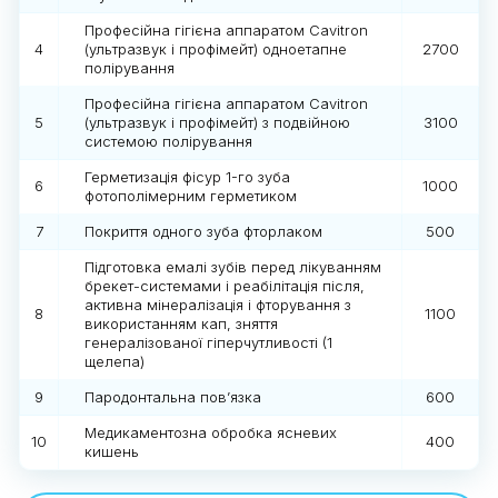
Професійна гігієна аппаратом Cavitron
4
(ультразвук і профімейт) одноетапне
2700
полірування
Професійна гігієна аппаратом Cavitron
5
(ультразвук і профімейт) з подвійною
3100
системою полірування
Герметизація фісур 1-го зуба
6
1000
фотополімерним герметиком
7
Покриття одного зуба фторлаком
500
Підготовка емалі зубів перед лікуванням
брекет-системами і реабілітація після,
активна мінералізація і фторування з
8
1100
використанням кап, зняття
генералізованої гіперчутливості (1
щелепа)
9
Пародонтальна пов’язка
600
Медикаментозна обробка ясневих
10
400
кишень