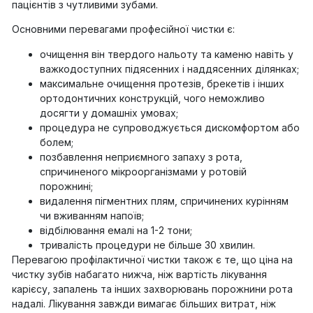
пацієнтів з чутливими зубами.
Основними перевагами професійної чистки є:
очищення він твердого нальоту та каменю навіть у
важкодоступних підясенних і наддясенних ділянках;
максимальне очищення протезів, брекетів і інших
ортодонтичних конструкцій, чого неможливо
досягти у домашніх умовах;
процедура не супроводжується дискомфортом або
болем;
позбавлення неприємного запаху з рота,
спричиненого мікроорганізмами у ротовій
порожнині;
видалення пігментних плям, спричинених курінням
чи вживанням напоїв;
відбілювання емалі на 1-2 тони;
тривалість процедури не більше 30 хвилин.
Перевагою профілактичної чистки також є те, що ціна на
чистку зубів набагато нижча, ніж вартість лікування
карієсу, запалень та інших захворювань порожнини рота
надалі. Лікування завжди вимагає більших витрат, ніж