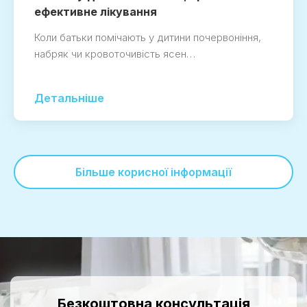
ефективне лікування
Коли батьки помічають у дитини почервоніння,
набряк чи кровоточивість ясен…
Детальніше
Більше корисної інформації
Безкоштовна консультація