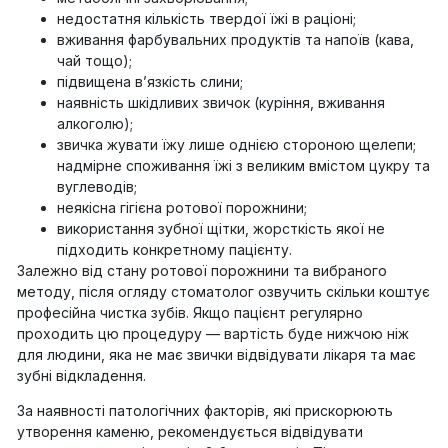
недостатня кількість твердої їжі в раціоні;
вживання фарбувальних продуктів та напоїв (кава,
чай тощо);
підвищена в’язкість слини;
наявність шкідливих звичок (куріння, вживання
алкоголю);
звичка жувати їжу лише однією стороною щелепи;
надмірне споживання їжі з великим вмістом цукру та
вуглеводів;
неякісна гігієна ротової порожнини;
використання зубної щітки, жорсткість якої не
підходить конкретному пацієнту.
Залежно від стану ротової порожнини та вибраного
методу, після огляду стоматолог озвучить скільки коштує
професійна чистка зубів. Якщо пацієнт регулярно
проходить цю процедуру — вартість буде нижчою ніж
для людини, яка не має звички відвідувати лікаря та має
зубні відкладення.
За наявності патологічних факторів, які прискорюють
утворення каменю, рекомендується відвідувати