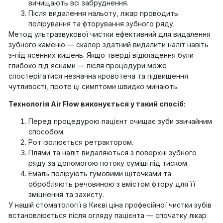
вичищають всі забруднення.
Після видалення нальоту, лікар проводить
полірування та фторування зубного ряду.
Метод ультразвукової чистки ефективний для видалення
зубного каменю — скалер здатний видалити наліт навіть
з-під ясенних кишень. Якщо тверді відкладення були
глибоко під яснами — після процедури може
спостерігатися незначна кровотеча та підвищення
чутливості, проте ці симптоми швидко минають.
Технологія Air Flow виконується у такий спосіб:
Перед процедурою пацієнт очищає зуби звичайним
способом.
Рот ізолюється ретрактором.
Плями та наліт видаляються з поверхні зубного
ряду за допомогою потоку суміші під тиском.
Емаль полірують гумовими щіточками та
обробляють речовиною з вмістом фтору для її
зміцнення та захисту.
У нашій стоматології в Києві ціна професійної чистки зубів
встановлюється після огляду пацієнта — спочатку лікар