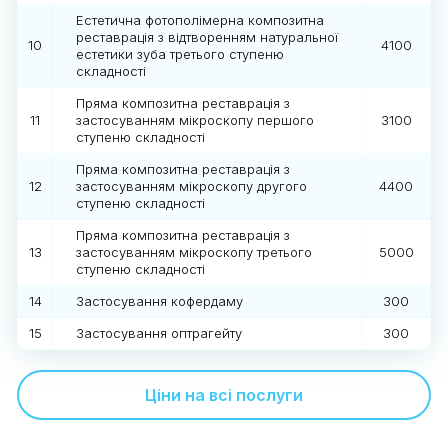
Естетична фотополімерна композитна
реставрація з відтворенням натуральної
10
4100
естетики зуба третього ступеню
складності
Пряма композитна реставрація з
11
застосуванням мікроскопу першого
3100
ступеню складності
Пряма композитна реставрація з
12
застосуванням мікроскопу другого
4400
ступеню складності
Пряма композитна реставрація з
13
застосуванням мікроскопу третього
5000
ступеню складності
14
Застосування кофердаму
300
15
Застосування оптрагейту
300
Ціни на всі послуги