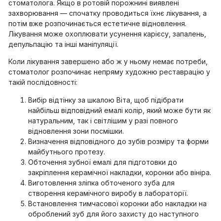
стоматолога. Якщо в ротовій порожнині виявлені
захворювання — спочатку проводиться їхнє лікування, а
потім вже розпочинається естетичне відновлення.
Лікування може охоплювати усунення карієсу, запалень,
депульпацію та інші маніпуляції.
Коли лікування завершено або ж у ньому немає потреби,
стоматолог розпочинає непряму художню реставрацію у
такій послідовності:
Вибір відтінку за шкалою Віта, щоб підібрати
найбільш відповідний емалі колір, який може бути як
натуральним, так і світлішим у разі повного
відновлення зони посмішки.
Визначення відповідного до зубів розміру та форми
майбутнього протезу.
Обточення зубної емалі для підготовки до
закріплення керамічної накладки, коронки або вініра.
Виготовлення зліпка обточеного зуба для
створення керамічного виробу в лабораторії.
Встановлення тимчасової коронки або накладки на
оброблений зуб для його захисту до наступного