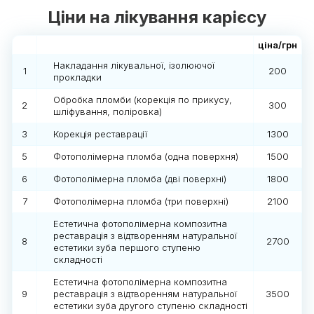
Ціни на лікування карієсу
ціна/грн
Накладання лікувальної, ізолюючої
1
200
прокладки
Обробка пломби (корекція по прикусу,
2
300
шліфування, поліровка)
3
Корекція реставрації
1300
5
Фотополімерна пломба (одна поверхня)
1500
6
Фотополімерна пломба (дві поверхні)
1800
7
Фотополімерна пломба (три поверхні)
2100
Естетична фотополімерна композитна
реставрація з відтворенням натуральної
8
2700
естетики зуба першого ступеню
складності
Естетична фотополімерна композитна
9
реставрація з відтворенням натуральної
3500
естетики зуба другого ступеню складності