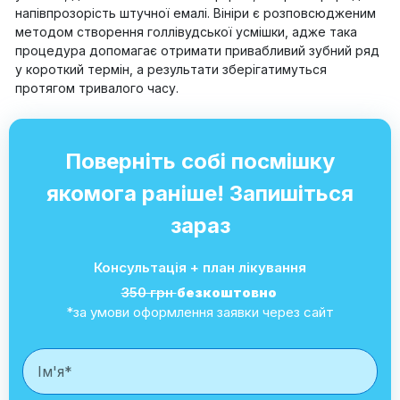
напівпрозорість штучної емалі. Вініри є розповсюдженим
методом створення голлівудської усмішки, адже така
процедура допомагає отримати привабливий зубний ряд
у короткий термін, а результати зберігатимуться
протягом тривалого часу.
Поверніть собі посмішку
якомога раніше! Запишіться
зараз
Консультація + план лікування
350 грн
безкоштовно
*за умови оформлення заявки через сайт