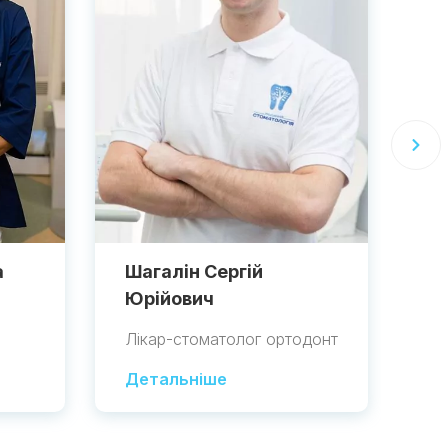
а
Шагалін Сергій
Ш
Юрійович
В
Лікар-стоматолог ортодонт
Лі
Детальніше
Д