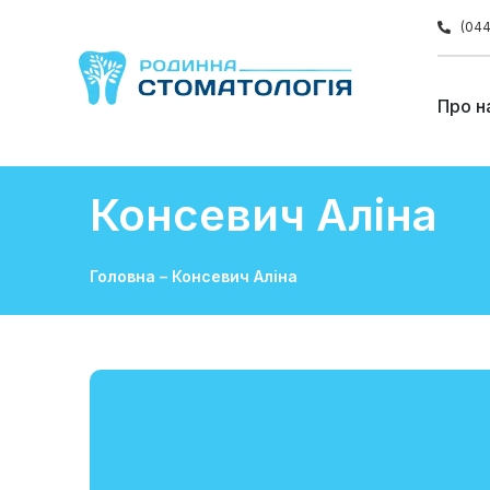
(044
Про н
Консевич Аліна
Головна
–
Консевич Аліна