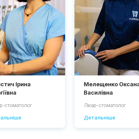
стич Ірина
Мелещенко Оксан
гіївна
Василівна
ар-стоматолог
Лікар-стоматолог
альніше
Детальніше