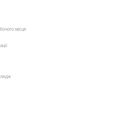
обочого місця
ації
оледж