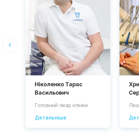
Ніколенко Тарас
Хри
Васильович
Сер
Головний лікар клініки
Лік
Детальніше
Дет