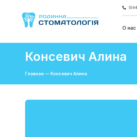
(044
О нас
Консевич Алина
Главная
—
Консевич Алина