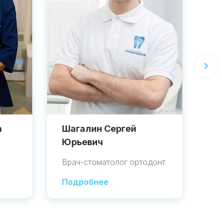
а
Шагалин Сергей
Ш
Юрьевич
В
Врач-стоматолог ортодонт
Вр
Подробнее
П