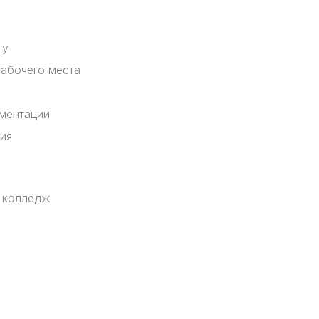
гу
рабочего места
ментации
ия
 колледж