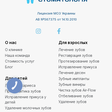
Лицензия МОЗ Украины
АВ №567375 от 14.10.2010
О нас
Для взрослых
О клинике
Лечение зубов
Наша команда
Реставрация зубов
Стоимость услуг
Протезирование зубов
Блог
Исправление прикуса
Лечение десен
Для детей
Зубные импланты
Зубные виниры
Лечение кариеса
КНОПКА
ЗВ'ЯЗКУ
Чистка зубов Air-Flow
Профилактика зубов
Отбеливание зубов
Исправление прикуса у
Удаление зубов
детей
Удаление молочных зубов