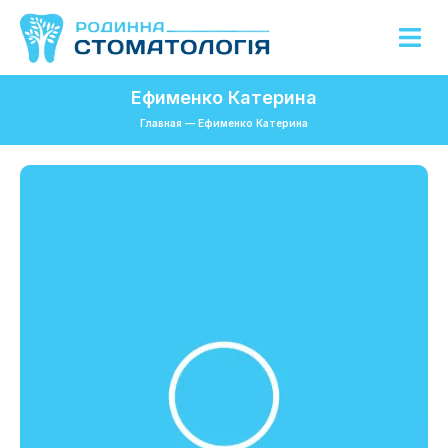
Ефименко Катерина
Главная
—
Ефименко Катерина