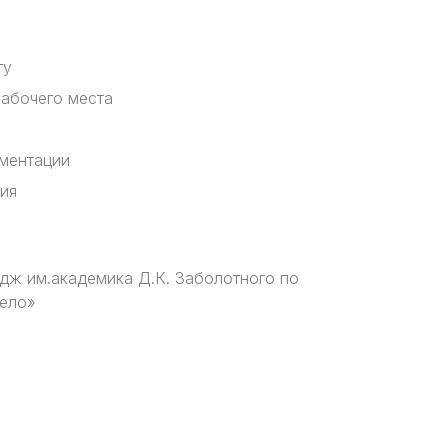
гу
рабочего места
ментации
ия
дж им.академика Д.К. Заболотного по
дело»