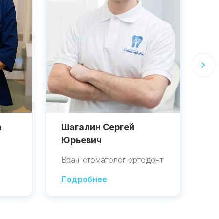
а
Шагалин Сергей
Ш
Юрьевич
В
Врач-стоматолог ортодонт
Вр
Подробнее
П