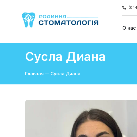
(044
О нас
Сусла Диана
Главная
—
Сусла Диана