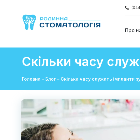
(044
Про н
Скільки часу служ
Головна
–
Блог
–
Скільки часу служать імпланти зу