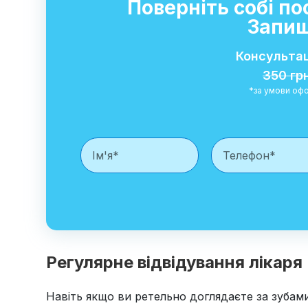
Поверніть собі п
Запиш
Консультац
350 гр
*за умови офо
Регулярне відвідування лікаря
Навіть якщо ви ретельно доглядаєте за зубам