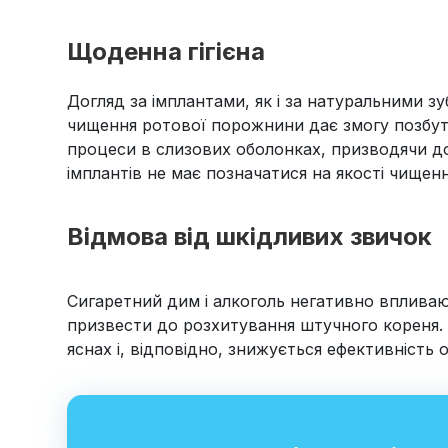
Щоденна гігієна
Догляд за імплантами, як і за натуральними з
чищення ротової порожнини дає змогу позбути
процеси в слизових оболонках, призводячи до
імплантів не має позначатися на якості чищенн
Відмова від шкідливих звичок
Сигаретний дим і алкоголь негативно впливаю
призвести до розхитування штучного кореня. К
яснах і, відповідно, знижується ефективність 