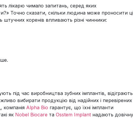
лять лікарю чимало запитань, серед яких
и?» Точно сказати, скільки людина може проносити ц
ть штучних коренів впливають різні чинники:
іше.
Гінгівіт у дітей: симптоми,
причини та ефективне лікування
вують під час виробництва зубних імплантів, відіграють
важливо вибирати продукцію від надійних і перевірених
Коли батьки помічають у дитини
 яка
, компанія
Alpha Bio
гарантує, що їхні імпланти
почервоніння, набряк…
такі як
Nobel Biocare
та
Osstem Implant
надають довічн
Детальніше