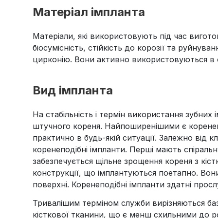
Матеріал імпланта
Матеріали, які використовують під час вигот
біосумісність, стійкість до корозії та руйнува
цирконію. Вони активно використовуються в су
Вид імпланта
На стабільність і термін використання зубних
штучного кореня. Найпоширенішими є коренеп
практично в будь-якій ситуації. Залежно від кл
коренеподібні імпланти. Перші мають спіральн
забезпечується щільне зрощення кореня з кіст
конструкції, що імплантуються поетапно. Вон
поверхні. Коренеподібні імпланти здатні просл
Тривалішим терміном служби вирізняються баз
кісткової тканини, що є менш схильними до 