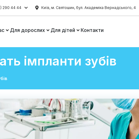
) 290 44 44
Київ, м. Святошин, бул. Академіка Вернадського, 4
ас
Для дорослих
Для дітей
Контакти
ать імпланти зубів
бів