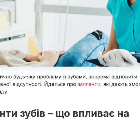
ично будь-яку проблему із зубами, зокрема відновити
повної відсутності. Йдеться про
імпланти
, які дають змо
яду.
ти зубів – що впливає на