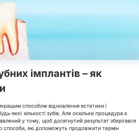
бних імплантів – як
и
йкращим способом відновлення естетики і
удь-якої кількості зубів. Але оскільки процедура є
авлений у тому, щоб досягнутий результат зберігався
о способи, які допоможуть продовжити термін