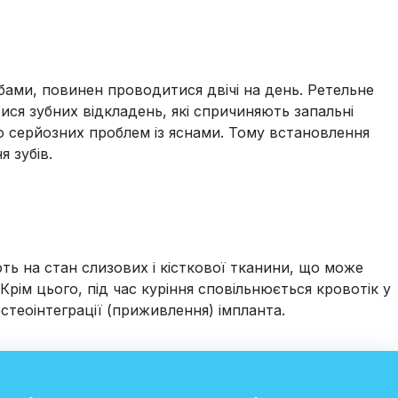
убами, повинен проводитися двічі на день. Ретельне
ся зубних відкладень, які спричиняють запальні
 серйозних проблем із яснами. Тому встановлення
я зубів.
ть на стан слизових і кісткової тканини, що може
рім цього, під час куріння сповільнюється кровотік у
остеоінтеграції (приживлення) імпланта.