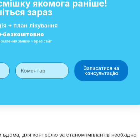
осмішку якомога раніше!
іться зараз
ія + план лікування
н
безкоштовно
рмлення заявки через сайт
Записатися на
консультацію
и вдома, для контролю за станом імплантів необхідно