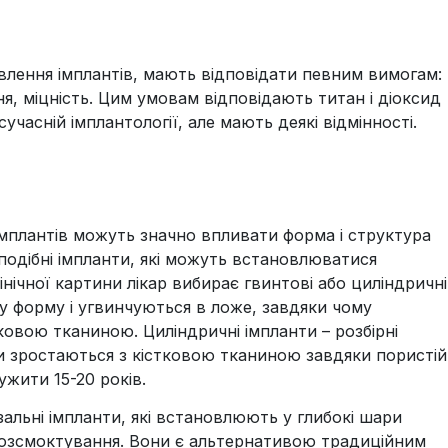
овлення імплантів, мають відповідати певним вимогам:
ння, міцність. Цим умовам відповідають титан і діоксид
часній імплантології, але мають деякі відмінності.
 імплантів можуть значно впливати форма і структура
одібні імпланти, які можуть встановлюватися
інічної картини лікар вибирає гвинтові або циліндричні
у форму і угвинчуються в ложе, завдяки чому
ковою тканиною. Циліндричні імпланти – розбірні
и зростаються з кістковою тканиною завдяки пористій
ужити 15-20 років.
альні імпланти, які встановлюють у глибокі шари
розсмоктування. Вони є альтернативою традиційним