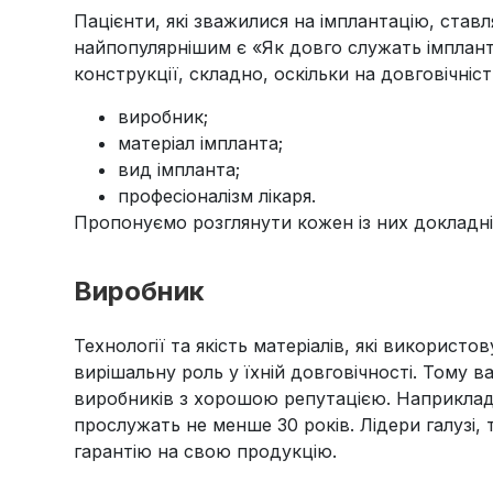
Пацієнти, які зважилися на імплантацію, став
найпопулярнішим є «Як довго служать імплант
конструкції, складно, оскільки на довговічніс
виробник;
матеріал імпланта;
вид імпланта;
професіоналізм лікаря.
Пропонуємо розглянути кожен із них докладн
Виробник
Які етапи ендодонтичного
лікування зуба
Технології та якість матеріалів, які використо
вирішальну роль у їхній довговічності. Тому 
Ендодонтія – галузь стоматології,
виробників з хорошою репутацією. Наприклад
дарує друге…
прослужать не менше 30 років. Лідери галузі, 
гарантію на свою продукцію.
Детальніше