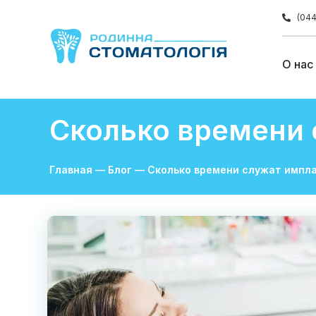
(044
О нас
Сколько времени 
Главная
—
Блог
—
Сколько времени служат импла