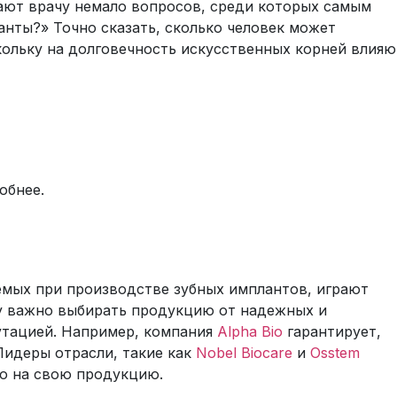
ают врачу немало вопросов, среди которых самым
анты?» Точно сказать, сколько человек может
кольку на долговечность искусственных корней влияю
обнее.
Гингивит у детей: симптомы,
кого
причины и эффективное лечение
емых при производстве зубных имплантов, играют
Когда родители замечают у ребенка
гии,
у важно выбирать продукцию от надежных и
покраснение, отек…
утацией. Например, компания
Alpha Bio
гарантирует,
Лидеры отрасли, такие как
Nobel Biocare
и
Osstem
Подробнее
ю на свою продукцию.