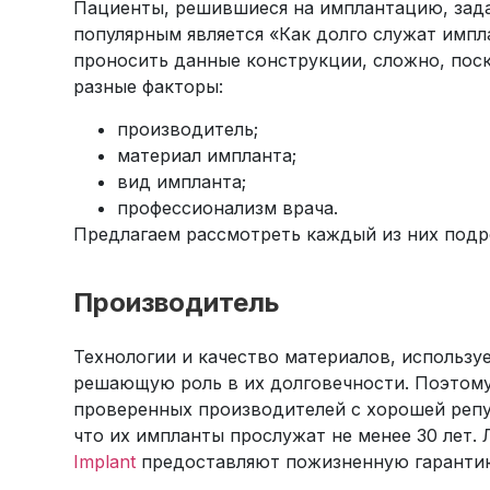
Пациенты, решившиеся на имплантацию, зад
популярным является «Как долго служат импл
проносить данные конструкции, сложно, пос
разные факторы:
производитель;
материал импланта;
вид импланта;
профессионализм врача.
Предлагаем рассмотреть каждый из них подр
Какие этапы эндодонтичес
Производитель
лечения зуба
Технологии и качество материалов, использу
Эндодонтия – отрасль стоматоло
решающую роль в их долговечности. Поэтом
которая дарит вторую…
проверенных производителей с хорошей реп
что их импланты прослужат не менее 30 лет. 
Подробнее
Implant
предоставляют пожизненную гаранти