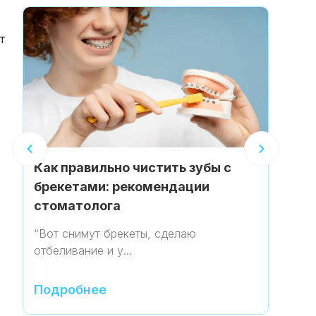
т
Как правильно чистить зубы с
брекетами: рекомендации
Чт
стоматолога
и 
“Вот снимут брекеты, сделаю
Ин
отбеливание и у…
за
Подробнее
П