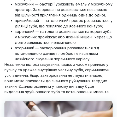
міжзубний — бактерії уражають емаль у міжзубному
просторі. Захворювання розвивається незалежно
від щільності прилягання одиниць одна до одної;
пришийковий — патологічний процес розвивається у
ділянці зуба, що прилягає до ясенного контуру;
кореневий — патологія розвивається на корені зуба
у міжзубних проміжках або ясенній кишені, через що
довго залишається непоміченою;
вторинний — захворювання розвивається під
встановленою раніше пломбою і є наслідком
неякісного лікування первинного карієсу.
Незалежно від розташування, карієс з часом проникає у
пульпу та уражає внутрішню частину зубів, спричиняючи
ускладнення. Якщо захворювання не лікувати вчасно,
воно може призвести до значного руйнування твердих
тканин. Єдиним рішенням у такому випадку буде
видалення зруйнованого зуба та встановлення імпланта.