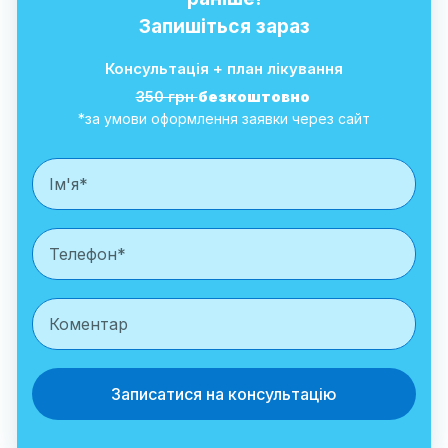
Запишіться зараз
Консультація + план лікування
350 грн
безкоштовно
*за умови оформлення заявки через сайт
Записатися на консультацію