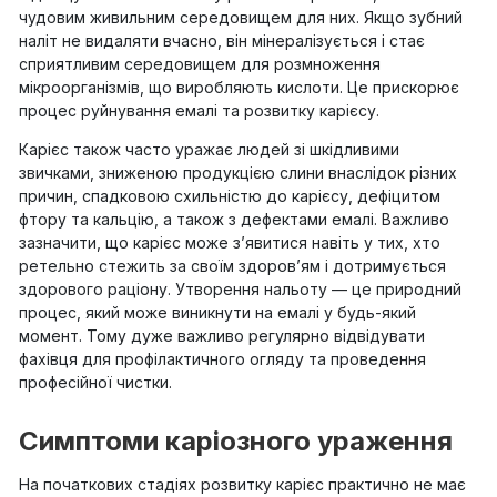
чудовим живильним середовищем для них. Якщо зубний
наліт не видаляти вчасно, він мінералізується і стає
сприятливим середовищем для розмноження
мікроорганізмів, що виробляють кислоти. Це прискорює
процес руйнування емалі та розвитку карієсу.
Карієс також часто уражає людей зі шкідливими
звичками, зниженою продукцією слини внаслідок різних
причин, спадковою схильністю до карієсу, дефіцитом
фтору та кальцію, а також з дефектами емалі. Важливо
зазначити, що карієс може з’явитися навіть у тих, хто
ретельно стежить за своїм здоров’ям і дотримується
здорового раціону. Утворення нальоту — це природний
процес, який може виникнути на емалі у будь-який
момент. Тому дуже важливо регулярно відвідувати
фахівця для профілактичного огляду та проведення
професійної чистки.
Симптоми каріозного ураження
На початкових стадіях розвитку карієс практично не має