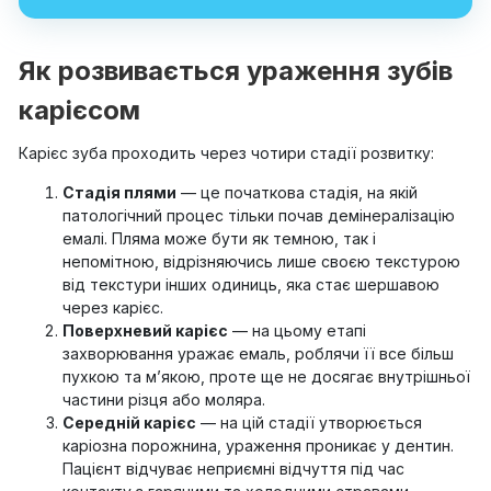
Як розвивається ураження зубів
карієсом
Карієс зуба проходить через чотири стадії розвитку:
Стадія плями
— це початкова стадія, на якій
патологічний процес тільки почав демінералізацію
емалі. Пляма може бути як темною, так і
непомітною, відрізняючись лише своєю текстурою
від текстури інших одиниць, яка стає шершавою
через карієс.
Поверхневий карієс
— на цьому етапі
захворювання уражає емаль, роблячи її все більш
пухкою та м’якою, проте ще не досягає внутрішньої
частини різця або моляра.
Середній карієс
— на цій стадії утворюється
каріозна порожнина, ураження проникає у дентин.
Пацієнт відчуває неприємні відчуття під час