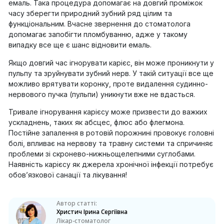
емаль. Така процедура допомагає на довгий проміжок
часу зберегти природний зубний ряд цілим та
функціональним. Вчасне звернення до стоматолога
допомагає запобігти пломбуванню, адже у такому
випадку все ще є шанс відновити емаль.
Якщо довгий час ігнорувати карієс, він може проникнути у
пульпу та зруйнувати зубний нерв. У такій ситуації все ще
можливо врятувати коронку, проте видалення судинно-
нервового пучка (пульпи) уникнути вже не вдасться.
Тривале ігнорування карієсу може призвести до важких
ускладнень, таких як абсцес, флюс або флегмона.
Постійне запалення в ротовій порожнині провокує головні
болі, впливає на нервову та травну системи та спричиняє
проблеми зі скронево-нижньощелепними суглобами.
Наявність карієсу як джерела хронічної інфекції потребує
обов’язкової санації та лікування!
Автор статті:
Христич Ірина Сергіївна
Лікар-стоматолог