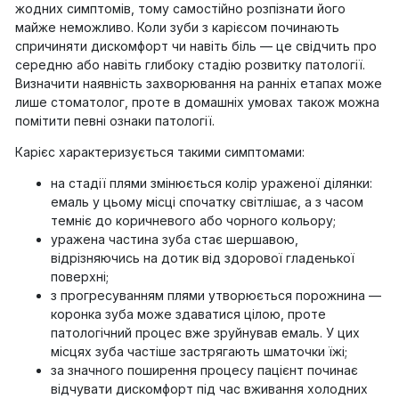
жодних симптомів, тому самостійно розпізнати його
майже неможливо. Коли зуби з карієсом починають
спричиняти дискомфорт чи навіть біль — це свідчить про
середню або навіть глибоку стадію розвитку патології.
Визначити наявність захворювання на ранніх етапах може
лише стоматолог, проте в домашніх умовах також можна
помітити певні ознаки патології.
Карієс характеризується такими симптомами:
на стадії плями змінюється колір ураженої ділянки:
емаль у цьому місці спочатку світлішає, а з часом
темніє до коричневого або чорного кольору;
уражена частина зуба стає шершавою,
відрізняючись на дотик від здорової гладенької
поверхні;
з прогресуванням плями утворюється порожнина —
коронка зуба може здаватися цілою, проте
патологічний процес вже зруйнував емаль. У цих
місцях зуба частіше застрягають шматочки їжі;
за значного поширення процесу пацієнт починає
відчувати дискомфорт під час вживання холодних