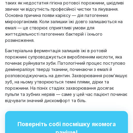
таких як недостатня гігієна ротової порожнини, шкідливі
звички чи відсутність професійної чистки та лікування.
Основна причина появи карієсу — дія патогенних
мікроорганізмів. Коли залишки їжі довго залишаються на
емалі — це створює сприятливі умови для
життєдіяльності патогенних бактерій і їхнього
розмноження.
Бактеріальна ферментація залишків їжі в ротовій
порожнині супроводжується виробленням кислоти, яка
починає руйнувати зуби. Патологічний процес поступово
демінералізує тверді тканини, починаючи з емалі й
розповсюджуючись на дентин. Захворювання розм’якшує
зуб, на ньому утворюються темні плями, дірки та
порожнини. На пізніх стадіях захворювання досягає
пульпи та зубних нервів — саме у цей час пацієнт починає
відчувати значний дискомфорт та біль.
Поверніть собі посмішку якомога
раніше!