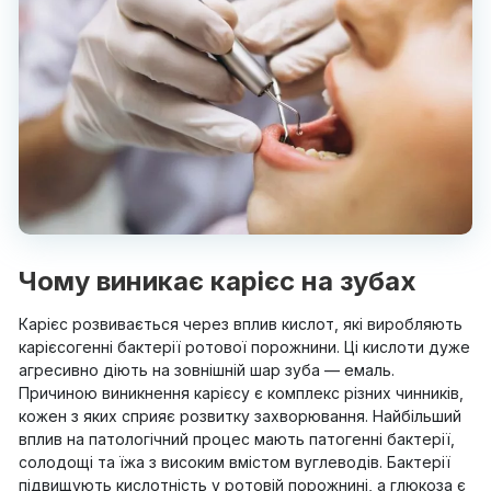
Чому виникає карієс на зубах
Карієс розвивається через вплив кислот, які виробляють
карієсогенні бактерії ротової порожнини. Ці кислоти дуже
агресивно діють на зовнішній шар зуба — емаль.
Причиною виникнення карієсу є комплекс різних чинників,
кожен з яких сприяє розвитку захворювання. Найбільший
вплив на патологічний процес мають патогенні бактерії,
солодощі та їжа з високим вмістом вуглеводів. Бактерії
підвищують кислотність у ротовій порожнині, а глюкоза є