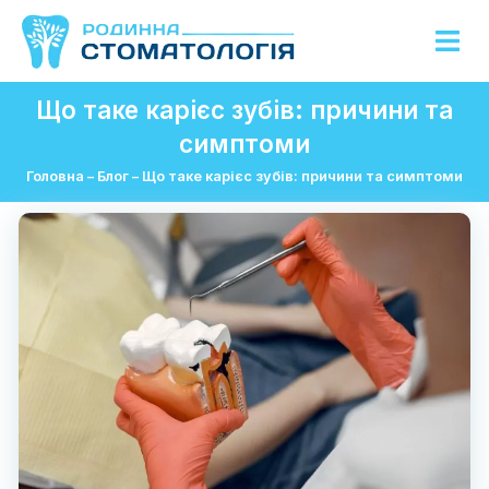
Що таке карієс зубів: причини та
симптоми
Головна
–
Блог
–
Що таке карієс зубів: причини та симптоми