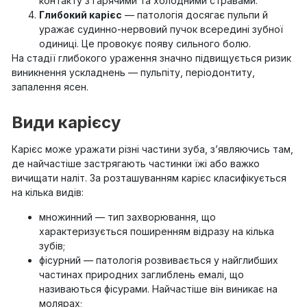
контакту з гарячими та холодними стравами.
Глибокий карієс
— патологія досягає пульпи й
уражає судинно-нервовий пучок всередині зубної
одиниці. Це провокує появу сильного болю.
На стадії глибокого ураження значно підвищується ризик
виникнення ускладнень — пульпіту, періодонтиту,
запалення ясен.
Види карієсу
Карієс може уражати різні частини зуба, з’являючись там,
де найчастіше застрягають частинки їжі або важко
вичищати наліт. За розташуванням карієс класифікується
на кілька видів:
множинний — тип захворювання, що
характеризується поширенням відразу на кілька
зубів;
фісурний — патологія розвивається у найглибших
частинах природних заглиблень емалі, що
називаються фісурами. Найчастіше він виникає на
молярах;