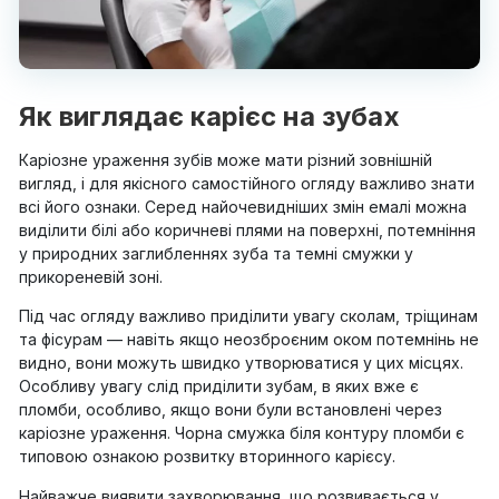
Як виглядає карієс на зубах
Каріозне ураження зубів може мати різний зовнішній
вигляд, і для якісного самостійного огляду важливо знати
всі його ознаки. Серед найочевидніших змін емалі можна
виділити білі або коричневі плями на поверхні, потемніння
у природних заглибленнях зуба та темні смужки у
прикореневій зоні.
Під час огляду важливо приділити увагу сколам, тріщинам
та фісурам — навіть якщо неозброєним оком потемнінь не
видно, вони можуть швидко утворюватися у цих місцях.
Особливу увагу слід приділити зубам, в яких вже є
пломби, особливо, якщо вони були встановлені через
каріозне ураження. Чорна смужка біля контуру пломби є
типовою ознакою розвитку вторинного карієсу.
Найважче виявити захворювання, що розвивається у