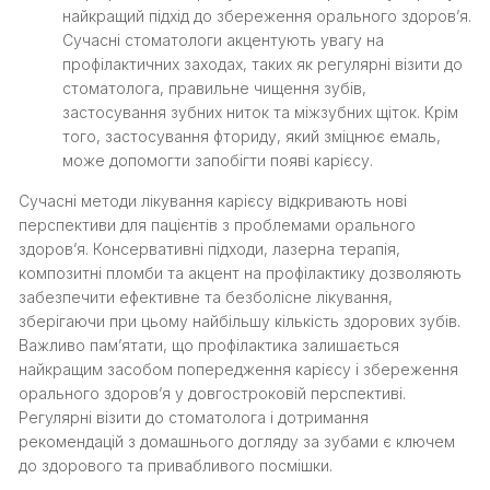
найкращий підхід до збереження орального здоров’я.
Сучасні стоматологи акцентують увагу на
профілактичних заходах, таких як регулярні візити до
стоматолога, правильне чищення зубів,
застосування зубних ниток та міжзубних щіток. Крім
того, застосування фториду, який зміцнює емаль,
може допомогти запобігти появі карієсу.
Сучасні методи лікування карієсу відкривають нові
перспективи для пацієнтів з проблемами орального
здоров’я. Консервативні підходи, лазерна терапія,
композитні пломби та акцент на профілактику дозволяють
забезпечити ефективне та безболісне лікування,
зберігаючи при цьому найбільшу кількість здорових зубів.
Важливо пам’ятати, що профілактика залишається
найкращим засобом попередження карієсу і збереження
орального здоров’я у довгостроковій перспективі.
Регулярні візити до стоматолога і дотримання
рекомендацій з домашнього догляду за зубами є ключем
до здорового та привабливого посмішки.