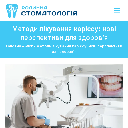
Методи лікування карієсу: нові
перспективи для здоров’я
Головна
–
Блог
–
Методи лікування карієсу: нові перспективи
для здоров’я