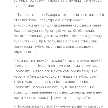
зупинки поширення карієсу та стимуляції регенерації
зубної емалі.
– Лазерна терапія: Лазерна технологія в стоматології
стає все більш популярною. Лазер може
використовуватися для видалення каріозних тканин
без застосування бури. Цей метод безболісний,
менш інвазивний і дає можливість зберегти здорову
зубну тканину. Крім того, лазер сприяє стимуляції
регенерації зубної емалі, що сприяє швидшому
одужанню.
– Композитні пломби: Традиційні амальгамові пломби
поступово витісняються композитними пломбами.
Композитні матеріали мають кольорову гаму, яка
набагато більш природно виглядає на зубах. Вони
також мають високу міцність та довговічність.
Композитні пломби можуть бути застосовані не
тільки для відновлення каріозних дефектів, але й для
естетичного корекції форми та кольору зубів.
– Профілактика карієсу: Уникнення розвитку карієсу –