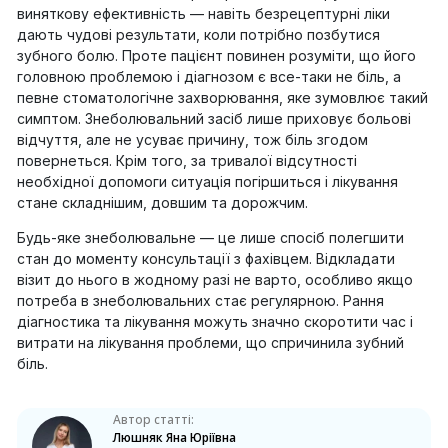
виняткову ефективність — навіть безрецептурні ліки
дають чудові результати, коли потрібно позбутися
зубного болю. Проте пацієнт повинен розуміти, що його
головною проблемою і діагнозом є все-таки не біль, а
певне стоматологічне захворювання, яке зумовлює такий
симптом. Знеболювальний засіб лише приховує больові
відчуття, але не усуває причину, тож біль згодом
повернеться. Крім того, за тривалої відсутності
необхідної допомоги ситуація погіршиться і лікування
стане складнішим, довшим та дорожчим.
Будь-яке знеболювальне — це лише спосіб полегшити
стан до моменту консультації з фахівцем. Відкладати
візит до нього в жодному разі не варто, особливо якщо
потреба в знеболювальних стає регулярною. Рання
діагностика та лікування можуть значно скоротити час і
витрати на лікування проблеми, що спричинила зубний
біль.
Автор статті:
Люшняк Яна Юріївна