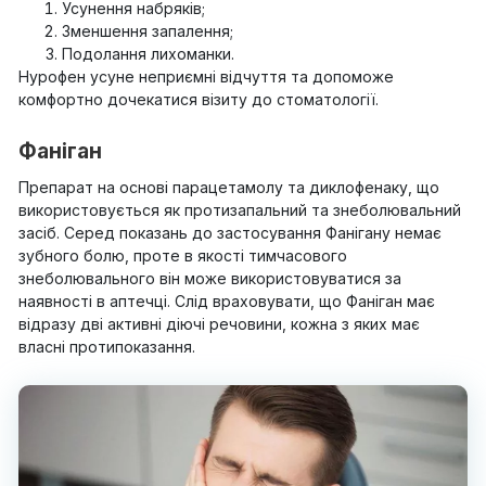
Усунення набряків;
Зменшення запалення;
Подолання лихоманки.
Нурофен усуне неприємні відчуття та допоможе
комфортно дочекатися візиту до стоматології.
Фаніган
Препарат на основі парацетамолу та диклофенаку, що
використовується як протизапальний та знеболювальний
засіб. Серед показань до застосування Фанігану немає
зубного болю, проте в якості тимчасового
знеболювального він може використовуватися за
наявності в аптечці. Слід враховувати, що Фаніган має
відразу дві активні діючі речовини, кожна з яких має
власні протипоказання.