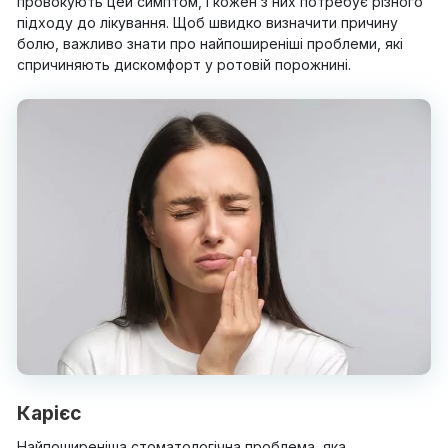
провокують цей симптом, і кожен з них потребує різного
підходу до лікування. Щоб швидко визначити причину
болю, важливо знати про найпоширеніші проблеми, які
спричиняють дискомфорт у ротовій порожнині.
Карієс
Найпоширеніша стоматологічна проблема, яка