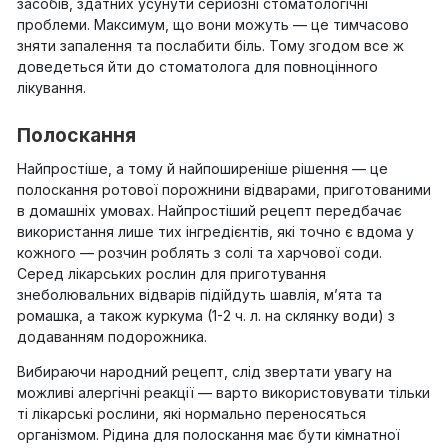
засобів, здатних усунути серйозні стоматологічні
проблеми. Максимум, що вони можуть — це тимчасово
зняти запалення та послабити біль. Тому згодом все ж
доведеться йти до стоматолога для повноцінного
лікування.
Полоскання
Найпростіше, а тому й найпоширеніше рішення — це
полоскання ротової порожнини відварами, приготованими
в домашніх умовах. Найпростіший рецепт передбачає
використання лише тих інгредієнтів, які точно є вдома у
кожного — розчин роблять з солі та харчової соди.
Серед лікарських рослин для приготування
знеболювальних відварів підійдуть шавлія, м’ята та
ромашка, а також куркума (1-2 ч. л. на склянку води) з
додаванням подорожника.
Вибираючи народний рецепт, слід звертати увагу на
можливі алергічні реакції — варто використовувати тільки
ті лікарські рослини, які нормально переносяться
організмом. Рідина для полоскання має бути кімнатної