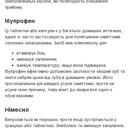
знеболювальні засоби, які полегшують очікування
прийому.
Ібупрофен
Ці таблетки або капсули є у багатьох домашніх аптечках,
адже їх часто застосовують для полегшення симптомів
сезонних захворювань. Засіб має комплексну дію:
втамовує біль;
зменшує запалення;
знижує температуру, якщо вона підвищена.
Ібупрофен ефективно допоможе заспокоїти хворий зуб та
зняти набряк щоки від зуба в домашніх умовах. Його
протизапальна дія швидко усуне симптоми, проте не
усуне їхню причину, тому візит до лікаря все одно є
обов’язковим.
Німесил
Випускається як порошок, проте іноді зустрічається у
гранулах або таблетках. Знеболює та зменшує запалення,