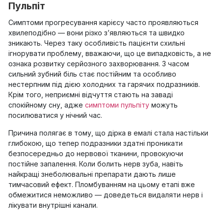
Пульпіт
Симптоми прогресування карієсу часто проявляються
хвилеподібно — вони різко з’являються та швидко
зникають. Через таку особливість пацієнти схильні
ігнорувати проблему, вважаючи, що це випадковість, а не
ознака розвитку серйозного захворювання. З часом
сильний зубний біль стає постійним та особливо
нестерпним під дією холодних та гарячих подразників.
Крім того, неприємні відчуття стають на заваді
спокійному сну, адже
симптоми пульпіту
можуть
посилюватися у нічний час.
Причина полягає в тому, що дірка в емалі стала настільки
глибокою, що тепер подразники здатні проникати
безпосередньо до нервової тканини, провокуючи
постійне запалення. Коли болить нерв зуба, навіть
найкращі знеболювальні препарати дають лише
тимчасовий ефект. Пломбуванням на цьому етапі вже
обмежитися неможливо — доведеться видаляти нерв і
лікувати внутрішні канали.