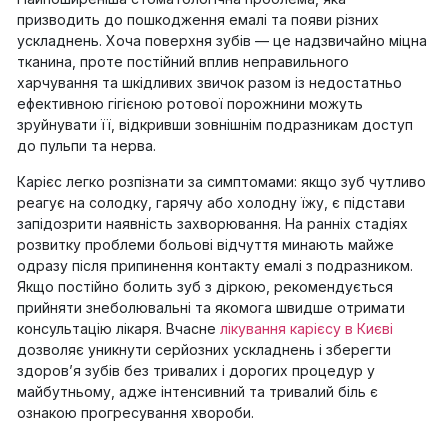
призводить до пошкодження емалі та появи різних
ускладнень. Хоча поверхня зубів — це надзвичайно міцна
тканина, проте постійний вплив неправильного
харчування та шкідливих звичок разом із недостатньо
ефективною гігієною ротової порожнини можуть
зруйнувати її, відкривши зовнішнім подразникам доступ
до пульпи та нерва.
Карієс легко розпізнати за симптомами: якщо зуб чутливо
реагує на солодку, гарячу або холодну їжу, є підстави
запідозрити наявність захворювання. На ранніх стадіях
розвитку проблеми больові відчуття минають майже
одразу після припинення контакту емалі з подразником.
Якщо постійно болить зуб з діркою, рекомендується
прийняти знеболювальні та якомога швидше отримати
консультацію лікаря. Вчасне
лікування карієсу в Києві
дозволяє уникнути серйозних ускладнень і зберегти
здоров’я зубів без тривалих і дорогих процедур у
майбутньому, адже інтенсивний та тривалий біль є
ознакою прогресування хвороби.