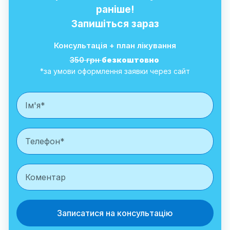
раніше!
Запишіться зараз
Консультація + план лікування
350 грн
безкоштовно
*за умови оформлення заявки через сайт
Записатися на консультацію