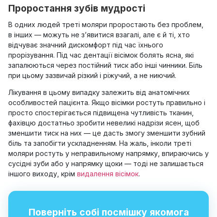
Проростання зубів мудрості
В одних людей треті моляри проростають без проблем,
в інших — можуть не з’явитися взагалі, але є й ті, хто
відчуває значний дискомфорт під час їхнього
прорізування. Під час дентації вісімок болять ясна, які
запалюються через постійний тиск або інші чинники. Біль
при цьому зазвичай різкий і ріжучий, а не ниючий.
Лікування в цьому випадку залежить від анатомічних
особливостей пацієнта. Якщо вісімки ростуть правильно і
просто спостерігається підвищена чутливість тканин,
фахівцю достатньо зробити невеликі надрізи ясен, щоб
зменшити тиск на них — це дасть змогу зменшити зубний
біль та запобігти ускладненням. На жаль, інколи треті
моляри ростуть у неправильному напрямку, впираючись у
сусідні зуби або у напрямку щоки — тоді не залишається
іншого виходу, крім
видалення вісімок
.
Поверніть собі посмішку якомога