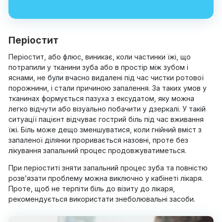
Періостит
Періостит, або флюс, виникає, коли частинки їжі, що
потрапили у тканини зуба або в простір між зубом і
яснами, не були вчасно видалені під час чистки ротової
порожнини, і стали причиною запалення. За таких умов у
тканинах формується пазуха з ексудатом, яку можна
легко відчути або візуально побачити у дзеркалі. У такій
ситуації пацієнт відчуває гострий біль під час вживання
їжі. Біль може дещо зменшуватися, коли гнійний вміст з
запаленої ділянки проривається назовні, проте без
лікування запальний процес продовжуватиметься.
При періоститі зняти запальний процес зуба та повністю
розв’язати проблему можна виключно у кабінеті лікаря.
Проте, щоб не терпіти біль до візиту до лікаря,
рекомендується використати знеболювальні засоби.