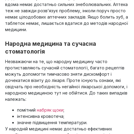
вдома немає достатньо сильних знеболювальних. Аптека
теж не завжди розв’язує проблему, інколи поруч просто
немає цілодобових аптечних закладів. Якщо болить зуб, а
таблеток немає, лишається вдатися до методів народної
медицини.
Народна медицина та сучасна
стоматологія
Незважаючи на те, що народну медицину часто
протиставляють сучасній стоматології, багато рецептів
можуть допомогти тимчасово зняти дискомфорт і
дочекатися візиту до лікаря. Проте існують ознаки, які
свідчать про необхідність негайної лікарської допомоги, і
народною медициною тут не обійтися. До таких випадків
належать:
помітний
набряк щоки
;
інтенсивна кровотеча;
значне підвищення температури.
У народній медицині немає достатньо ефективних