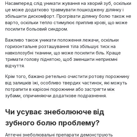
Насамперед слід уникати жування на хворий зуб, оскільки
це може додатково травмувати пошкоджену ділянку і
збільшити дискомфорт. Прогрівати ділянку болю також не
варто, оскільки тепло стимулює приплив крові, що може
посилити больовий синдром.
Важливо також уникати положення лежачи, оскільки
горизонтальне розташування тіла збільшує тиск на
навколозубні тканини, що може посилити біль. Краще
тримати голову піднятою, щоб зменшити неприємні
відчуття.
Крім того, бажано ретельно очистити ротову порожнину
від залишків їжі, особливо твердих частинок, які можуть
потрапити в каріозні порожнини або застрягти між
зубами, спричиняючи додаткове подразнення.
Чи усуває знеболююче від
зубного болю проблему?
Аптечні знеболювальні препарати демонструють