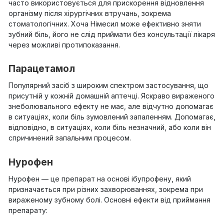
часто використовується для прискорення відновлення
організму після хірургічних втручань, зокрема
стоматологічних. Хоча Німесил може ефективно зняти
зубний біль, його не слід приймати без консультації лікаря
через можливі протипоказання.
Парацетамол
Популярний засіб з широким спектром застосування, що
присутній у кожній домашній аптечці. Яскраво вираженого
знеболювального ефекту не має, але відчутно допомагає
в ситуаціях, коли біль зумовлений запаленням. Допомагає,
відповідно, в ситуаціях, коли біль незначний, або коли він
спричинений запальним процесом.
Нурофен
Нурофен — це препарат на основі ібупрофену, який
призначається при різних захворюваннях, зокрема при
вираженому зубному болі. Основні ефекти від приймання
препарату: