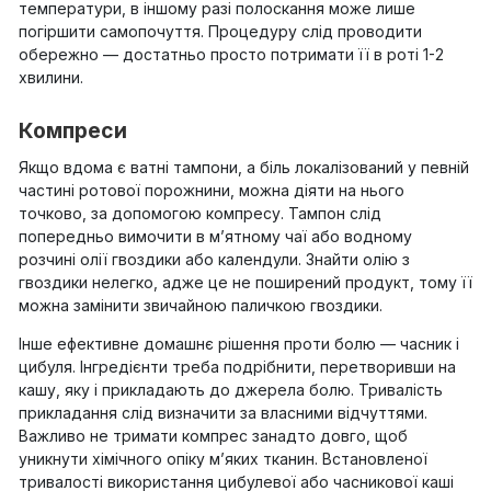
температури, в іншому разі полоскання може лише
погіршити самопочуття. Процедуру слід проводити
обережно — достатньо просто потримати її в роті 1-2
хвилини.
Компреси
Якщо вдома є ватні тампони, а біль локалізований у певній
частині ротової порожнини, можна діяти на нього
точково, за допомогою компресу. Тампон слід
попередньо вимочити в м’ятному чаї або водному
розчині олії гвоздики або календули. Знайти олію з
гвоздики нелегко, адже це не поширений продукт, тому її
можна замінити звичайною паличкою гвоздики.
Інше ефективне домашнє рішення проти болю — часник і
цибуля. Інгредієнти треба подрібнити, перетворивши на
кашу, яку і прикладають до джерела болю. Тривалість
прикладання слід визначити за власними відчуттями.
Важливо не тримати компрес занадто довго, щоб
уникнути хімічного опіку м’яких тканин. Встановленої
тривалості використання цибулевої або часникової каші