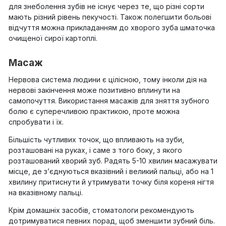
для знеболення зубів не існує через те, що різні сорти
мають різний рівень пекучості. Також полегшити больові
відчуття можна прикладанням до хворого зуба шматочка
очищеної сирої картоплі.
Масаж
Нервова система людини є цілісною, тому інколи дія на
нервові закінчення може позитивно вплинути на
самопочуття. Використання масажів для зняття зубного
болю є суперечливою практикою, проте можна
спробувати і їх.
Більшість чутливих точок, що впливають на зуби,
розташовані на руках, і саме з того боку, з якого
розташований хворий зуб. Радять 5-10 хвилин масажувати
місце, де з’єднуються вказівний і великий пальці, або на 1
хвилину притиснути й утримувати точку біля кореня нігтя
на вказівному пальці.
Крім домашніх засобів, стоматологи рекомендують
дотримуватися певних порад, щоб зменшити зубний біль.