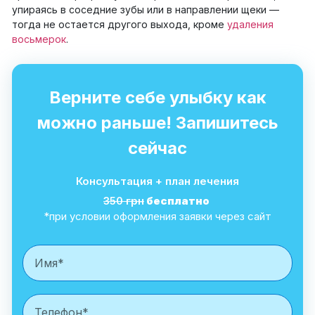
упираясь в соседние зубы или в направлении щеки —
тогда не остается другого выхода, кроме
удаления
восьмерок
.
Верните себе улыбку как
можно раньше! Запишитесь
сейчас
Консультация + план лечения
350 грн
бесплатно
*при условии оформления заявки через сайт