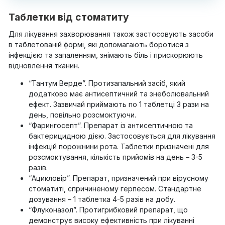
Таблетки від стоматиту
Для лікування захворювання також застосовують засоби
в таблетованій формі, які допомагають боротися з
інфекцією та запаленням, знімають біль і прискорюють
відновлення тканин.
“Тантум Верде”. Протизапальний засіб, який
додатково має антисептичний та знеболювальний
ефект. Зазвичай приймають по 1 таблетці 3 рази на
день, повільно розсмоктуючи.
“Фарингосепт”. Препарат із антисептичною та
бактерицидною дією. Застосовується для лікування
інфекцій порожнини рота. Таблетки призначені для
розсмоктування, кількість прийомів на день – 3-5
разів.
“Ацикловір”. Препарат, призначений при вірусному
стоматиті, спричиненому герпесом. Стандартне
дозування – 1 таблетка 4-5 разів на добу.
“Флуконазол”. Протигрибковий препарат, що
демонструє високу ефективність при лікуванні