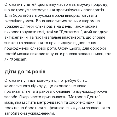
Стоматит у дітей цього віку часто має вірусну природу,
що потребує застосування противірусних препаратів.
Для боротьби з вірусами можна використовувати
оксолінову мазь. Вона наноситься тонким шаром на
уражені ділянки кілька разів на день. Також можна
використовувати гелі, такі як “Дентагель”, який поєднує
антисептичні та протизапальні властивості, що сприяє
зниженню запалення та пришвидшує відновлення
пошкодженої слизової рота. Окрім цього, для обробки
ерозій можна використовувати ранозагоювальні мазі, такі
як “Холісал”.
Діти до 14 років
Стоматит у підлітковому віці потребує більш
комплексного підходу, що охоплює не лише
протизапальні, а й ранозагоювальні та імуномодулюючі
засоби. Лікарі часто призначають “Метрогіл Дента” –
мазь, яка містить метронідазол та хлоргексидин, та
ефективно бореться з інфекцією, знижуючи запалення та
запобігаючи ускладненням.