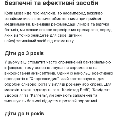
безпечні та ефективні засоби
Коли мова йде про малюків, то насамперед важливо
ознайомитися з віковими обмеженнями при прийомі
медикаментів. Вивчивши рекомендації лікарів та відгуки
батьків, ми склали список перевірених препаратів, серед
яких ви точно знайдете для своєї дитини
найефективніший засіб від стоматиту.
Діти до 3 років
У цьому віці стоматит часто спричинений бактеріальною
інфекцією, тому основне лікування спрямоване на
використання антисептиків. Одним із найбільш ефективних
препаратів є “Хлоргексидин”, який застосовують для
обробки слизової рота у вигляді розчину або спрею. Для
малюків також підходять гелі “Камістад Бебі”, “Камідент-
Здоров’я” та “Калгель”, які знімають запалення та
зменшують больові відчуття в ротовій порожнині.
Діти до 6 років