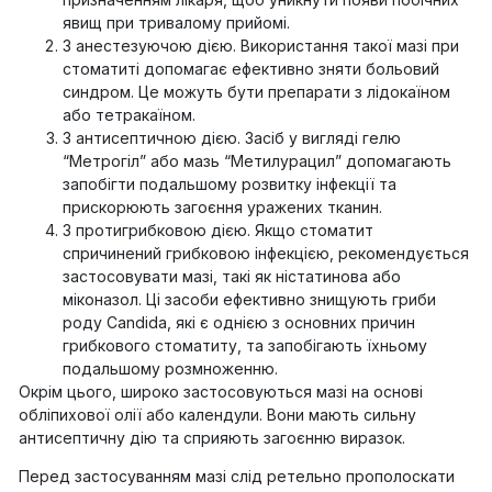
явищ при тривалому прийомі.
З анестезуючою дією. Використання такої мазі при
стоматиті допомагає ефективно зняти больовий
синдром. Це можуть бути препарати з лідокаїном
або тетракаїном.
З антисептичною дією. Засіб у вигляді гелю
“Метрогіл” або мазь “Метилурацил” допомагають
запобігти подальшому розвитку інфекції та
прискорюють загоєння уражених тканин.
З протигрибковою дією. Якщо стоматит
спричинений грибковою інфекцією, рекомендується
застосовувати мазі, такі як ністатинова або
міконазол. Ці засоби ефективно знищують гриби
роду Candida, які є однією з основних причин
грибкового стоматиту, та запобігають їхньому
подальшому розмноженню.
Окрім цього, широко застосовуються мазі на основі
обліпихової олії або календули. Вони мають сильну
антисептичну дію та сприяють загоєнню виразок.
Перед застосуванням мазі слід ретельно прополоскати