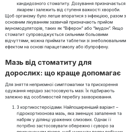
кандидозного стоматиту. Дозування призначається
лікарем і залежить від ступеня важкості хвороби.
Щоб організму було легше впоратися з інфекцією, разом з
основним лікуванням зазвичай призначають прийом
імуномодуляторів, таких як “Віферон” або “Імудон”. Якщо
стоматит супроводжується сильними больовими
відчуттями, можна приймати таблетки зі знеболювальним
ефектом на основі парацетамолу або ібупрофену.
Мазь від стоматиту для
дорослих: що краще допомагає
Для зняття неприємної симптоматики та прискорення
одужання нерідко застосовують мазі. Їх підбирають
залежно від особливостей перебігу захворювання.
З кортикостероїдами. Найпоширеніший варіант –
гідрокортизонова мазь, яка зменшує запалення та
набряк у ділянці уражених слизових. Однак її
потрібно застосовувати обережно і суворо за
призначенням лікаря, щоб уникнути появи побічних