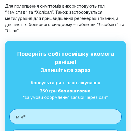
Для полегшення симптомів використовують гелі
“Камістад” та “Холісал”. Також застосовується
метилурацил для пришвидшення регенерації тканин, а
для зняття больового синдрому – таблетки “Лісобакт” та
“Лізак”.
Поверніть собі посмішку якомога
раніше!
Запишіться зараз
Консультація + план лікування
350 грн
безкоштовно
*за умови оформлення заявки через сайт