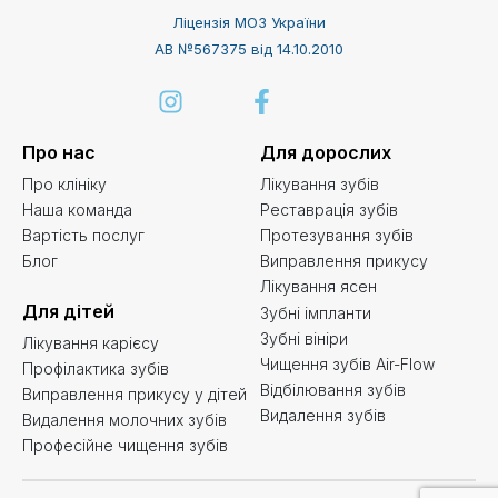
Ліцензія МОЗ України
АВ №567375 від 14.10.2010
Про нас
Для дорослих
Про клініку
Лікування зубів
Наша команда
Реставрація зубів
Вартість послуг
Протезування зубів
Блог
Виправлення прикусу
Лікування ясен
Для дітей
Зубні імпланти
Зубні вініри
Лікування карієсу
Чищення зубів Air-Flow
Профілактика зубів
Відбілювання зубів
Виправлення прикусу у дітей
Видалення зубів
Видалення молочних зубів
Професійне чищення зубів