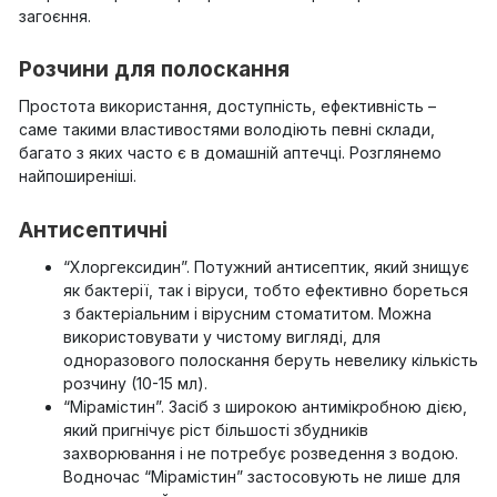
загоєння.
Розчини для полоскання
Простота використання, доступність, ефективність –
саме такими властивостями володіють певні склади,
багато з яких часто є в домашній аптечці. Розглянемо
найпоширеніші.
Антисептичні
“Хлоргексидин”. Потужний антисептик, який знищує
як бактерії, так і віруси, тобто ефективно бореться
з бактеріальним і вірусним стоматитом. Можна
використовувати у чистому вигляді, для
одноразового полоскання беруть невелику кількість
розчину (10-15 мл).
“Мірамістин”. Засіб з широкою антимікробною дією,
який пригнічує ріст більшості збудників
захворювання і не потребує розведення з водою.
Водночас “Мірамістин” застосовують не лише для