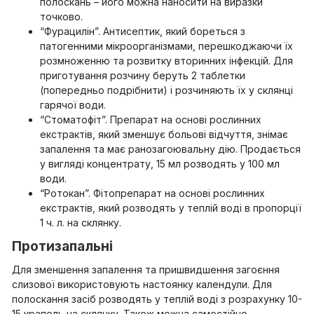
полоскань – його можна наносити на виразки
точково.
“Фурацилін”. Антисептик, який бореться з
патогенними мікроорганізмами, перешкоджаючи їх
розмноженню та розвитку вторинних інфекцій. Для
приготування розчину беруть 2 таблетки
(попередньо подрібнити) і розчиняють їх у склянці
гарячої води.
“Стоматофіт”. Препарат на основі рослинних
екстрактів, який зменшує больові відчуття, знімає
запалення та має ранозагоювальну дію. Продається
у вигляді концентрату, 15 мл розводять у 100 мл
води.
“Ротокан”. Фітопрепарат на основі рослинних
екстрактів, який розводять у теплій воді в пропорції
1 ч. л. на склянку.
Протизапальні
Для зменшення запалення та пришвидшення загоєння
слизової використовують настоянку календули. Для
полоскання засіб розводять у теплій воді з розрахунку 10-
15 крапель на склянку. Також можна самостійно