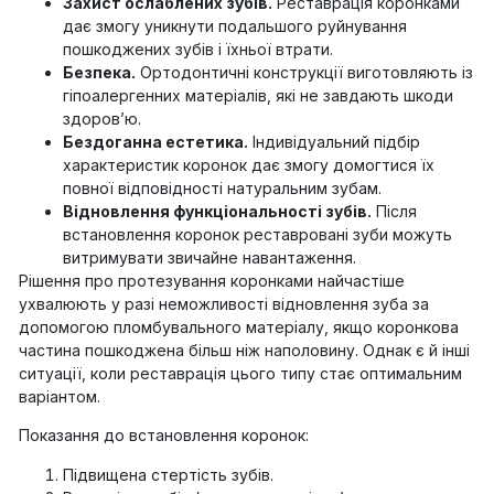
Захист ослаблених зубів.
Реставрація коронками
дає змогу уникнути подальшого руйнування
пошкоджених зубів і їхньої втрати.
Безпека.
Ортодонтичні конструкції виготовляють із
гіпоалергенних матеріалів, які не завдають шкоди
здоров’ю.
Бездоганна естетика.
Індивідуальний підбір
характеристик коронок дає змогу домогтися їх
повної відповідності натуральним зубам.
Відновлення функціональності зубів.
Після
встановлення коронок реставровані зуби можуть
витримувати звичайне навантаження.
Рішення про протезування коронками найчастіше
ухвалюють у разі неможливості відновлення зуба за
допомогою пломбувального матеріалу, якщо коронкова
частина пошкоджена більш ніж наполовину. Однак є й інші
ситуації, коли реставрація цього типу стає оптимальним
варіантом.
Показання до встановлення коронок:
Підвищена стертість зубів.