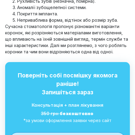
Рухливість зубів (незначна, помірна).
Аномалії зубощелепної системи.
Покриття імпланта.
Неприваблива форма, відтінок або розмір зуба.
Сучасна стоматологія пропонує різноманітні варіанти
коронок, які розрізняються матеріалами виготовлення,
що впливають на їхній зовнішній вигляд, термін служби та
інші характеристики. Далі ми розглянемо, з чого роблять
коронки та чим вони відрізняються одна від одної.
Поверніть собі посмішку якомога
раніше!
Запишіться зараз
Консультація + план лікування
350 грн
безкоштовно
*за умови оформлення заявки через сайт