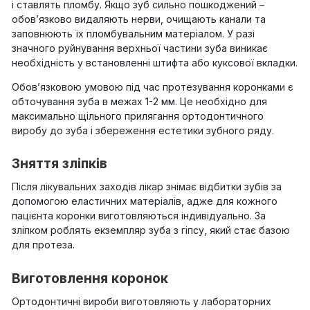
і ставлять пломбу. Якщо зуб сильно пошкоджений –
обов’язково видаляють нерви, очищають канали та
заповнюють їх пломбувальним матеріалом. У разі
значного руйнування верхньої частини зуба виникає
необхідність у встановленні штифта або куксової вкладки.
Обов’язковою умовою під час протезування коронками є
обточування зуба в межах 1-2 мм. Це необхідно для
максимально щільного прилягання ортодонтичного
виробу до зуба і збереження естетики зубного ряду.
Зняття зліпків
Після лікувальних заходів лікар знімає відбитки зубів за
допомогою еластичних матеріалів, адже для кожного
пацієнта коронки виготовляються індивідуально. За
зліпком роблять екземпляр зуба з гіпсу, який стає базою
для протеза.
Виготовлення коронок
Ортодонтичні вироби виготовляють у лабораторних