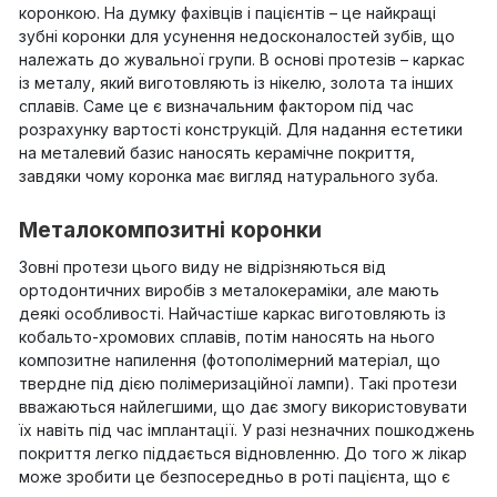
коронкою. На думку фахівців і пацієнтів – це найкращі
зубні коронки для усунення недосконалостей зубів, що
належать до жувальної групи. В основі протезів – каркас
із металу, який виготовляють із нікелю, золота та інших
сплавів. Саме це є визначальним фактором під час
розрахунку вартості конструкцій. Для надання естетики
на металевий базис наносять керамічне покриття,
завдяки чому коронка має вигляд натурального зуба.
Металокомпозитні коронки
Зовні протези цього виду не відрізняються від
ортодонтичних виробів з металокераміки, але мають
деякі особливості. Найчастіше каркас виготовляють із
кобальто-хромових сплавів, потім наносять на нього
композитне напилення (фотополімерний матеріал, що
твердне під дією полімеризаційної лампи). Такі протези
вважаються найлегшими, що дає змогу використовувати
їх навіть під час імплантації. У разі незначних пошкоджень
покриття легко піддається відновленню. До того ж лікар
може зробити це безпосередньо в роті пацієнта, що є