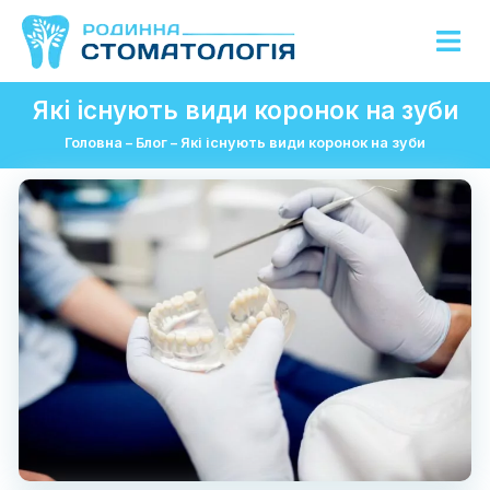
Які існують види коронок на зуби
Головна
–
Блог
–
Які існують види коронок на зуби