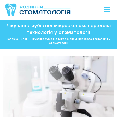
Лікування зубів під мікроскопом: передова
технологія у стоматології
Головна
–
Блог
–
Лікування зубів під мікроскопом: передова технологія у
стоматології