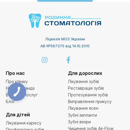
Ліцензія МОЗ України
АВ №567375 від 14.10.2010
Про нас
Для дорослих
Про клініку
Лікування зубів
Наша команда
Реставрація зубів
Вартість послуг
Протезування зубів
Блог
Виправлення прикусу
Лікування ясен
Для дітей
Зубні імпланти
Зубні вініри
Лікування карієсу
Чищення зубів Air-Flow
Профілактика зубів