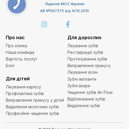
Ліцензія МОЗ України
АВ №567375 від 14.10.2010
Про нас
Для дорослих
Про клініку
Лікування зубів
Наша команда
Реставрація зубів
Вартість послуг
Протезування зубів
Блог
Виправлення прикусу
Лікування ясен
Для дітей
Зубні імпланти
Зубні вініри
Лікування карієсу
Чищення зубів Air-Flow
Профілактика зубів
Відбілювання зубів
Виправлення прикусу у дітей
Видалення зубів
Видалення молочних зубів
Професійне чищення зубів