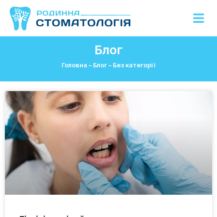
Блог
Головна
–
Блог
–
Без категорії