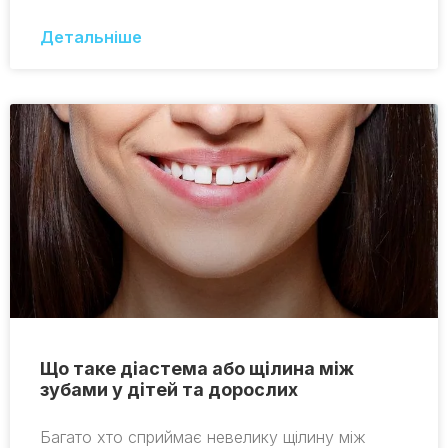
Детальніше
Що таке діастема або щілина між
зубами у дітей та дорослих
Багато хто сприймає невелику щілину між