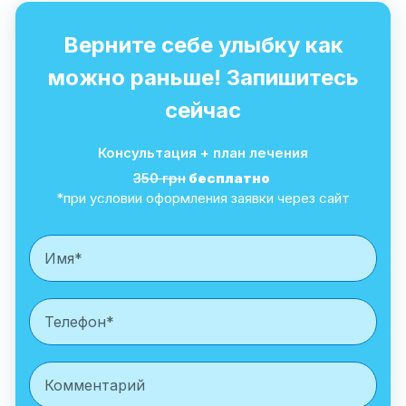
Верните себе улыбку как
можно раньше! Запишитесь
сейчас
Консультация + план лечения
350 грн
бесплатно
*при условии оформления заявки через сайт