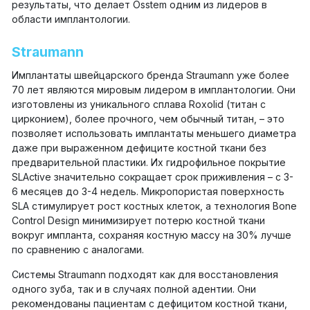
результаты, что делает Osstem одним из лидеров в
области имплантологии.
Straumann
Имплантаты швейцарского бренда Straumann уже более
70 лет являются мировым лидером в имплантологии. Они
изготовлены из уникального сплава Roxolid (титан с
цирконием), более прочного, чем обычный титан, – это
позволяет использовать имплантаты меньшего диаметра
даже при выраженном дефиците костной ткани без
предварительной пластики. Их гидрофильное покрытие
SLActive значительно сокращает срок приживления – с 3-
6 месяцев до 3-4 недель. Микропористая поверхность
SLA стимулирует рост костных клеток, а технология Bone
Control Design минимизирует потерю костной ткани
вокруг импланта, сохраняя костную массу на 30% лучше
по сравнению с аналогами.
Системы Straumann подходят как для восстановления
одного зуба, так и в случаях полной адентии. Они
рекомендованы пациентам с дефицитом костной ткани,