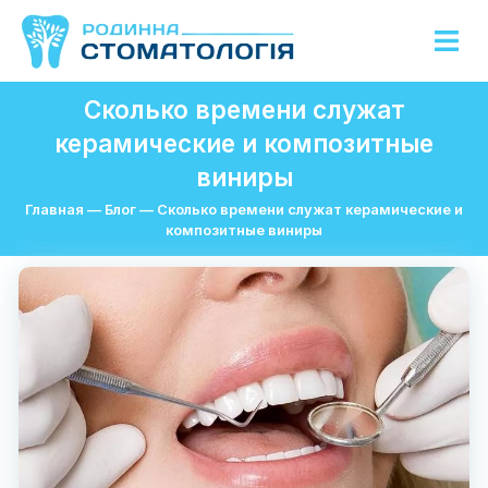
Сколько времени служат
керамические и композитные
виниры
Главная
—
Блог
—
Сколько времени служат керамические и
композитные виниры