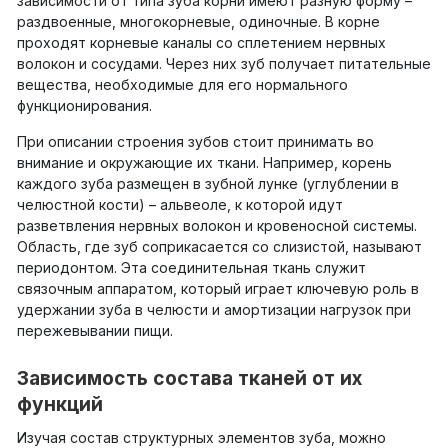
зависимости от типа зуба корни имеют разную форму –
раздвоенные, многокорневые, одиночные. В корне
проходят корневые каналы со сплетением нервных
волокон и сосудами. Через них зуб получает питательные
вещества, необходимые для его нормального
функционирования.
При описании строения зубов стоит принимать во
внимание и окружающие их ткани. Например, корень
каждого зуба размещен в зубной лунке (углублении в
челюстной кости) – альвеоле, к которой идут
разветвления нервных волокон и кровеносной системы.
Область, где зуб соприкасается со слизистой, называют
периодонтом. Эта соединительная ткань служит
связочным аппаратом, который играет ключевую роль в
удержании зуба в челюсти и амортизации нагрузок при
пережевывании пищи.
Зависимость состава тканей от их
функций
Изучая состав структурных элементов зуба, можно